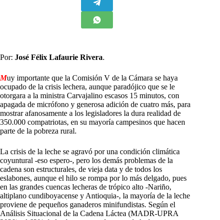
Por:
José Félix Lafaurie Rivera
.
M
uy importante que la Comisión V de la Cámara se haya
ocupado de la crisis lechera, aunque paradójico que se le
otorgara a la ministra Carvajalino escasos 15 minutos, con
apagada de micrófono y generosa adición de cuatro más, para
mostrar afanosamente a los legisladores la dura realidad de
350.000 compatriotas, en su mayoría campesinos que hacen
parte de la pobreza rural.
La crisis de la leche se agravó por una condición climática
coyuntural -eso espero-, pero los demás problemas de la
cadena son estructurales, de vieja data y de todos los
eslabones, aunque el hilo se rompa por lo más delgado, pues
en las grandes cuencas lecheras de trópico alto -Nariño,
altiplano cundiboyacense y Antioquia-, la mayoría de la leche
proviene de pequeños ganaderos minifundistas. Según el
Análisis Situacional de la Cadena Láctea (MADR-UPRA