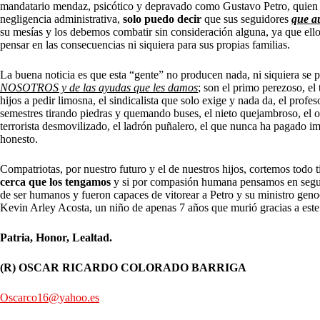
mandatario mendaz, psicótico y depravado como Gustavo Petro, quien h
negligencia administrativa,
solo puedo decir
que sus seguidores
que a
su mesías y los debemos combatir sin consideración alguna, ya que ello
pensar en las consecuencias ni siquiera para sus propias familias.
La buena noticia es que esta “gente” no producen nada, ni siquiera se
NOSOTROS y de las ayudas que les damos
; son el primo perezoso, el
hijos a pedir limosna, el sindicalista que solo exige y nada da, el profe
semestres tirando piedras y quemando buses, el nieto quejambroso, el ob
terrorista desmovilizado, el ladrón puñalero, el que nunca ha pagado i
honesto.
Compatriotas, por nuestro futuro y el de nuestros hijos, cortemos todo 
cerca que los tengamos
y si por compasión humana pensamos en segu
de ser humanos y fueron capaces de vitorear a Petro y su ministro gen
Kevin Arley Acosta, un niño de apenas 7 años que murió gracias a est
Patria, Honor, Lealtad.
(R) OSCAR RICARDO COLORADO BARRIGA
Oscarco16@yahoo.es