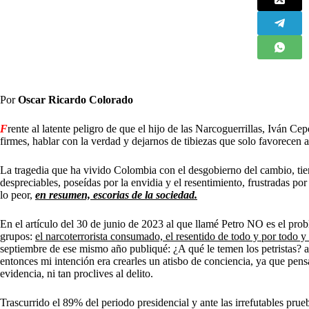
Por
Oscar Ricardo Colorado
F
rente al latente peligro de que el hijo de las Narcoguerrillas, Iván Ce
firmes, hablar con la verdad y dejarnos de tibiezas que solo favorecen a
La tragedia que ha vivido Colombia con el desgobierno del cambio, ti
despreciables, poseídas por la envidia y el resentimiento, frustradas p
lo peor,
en resumen, escorias de la sociedad.
En el artículo del 30 de junio de 2023 al que llamé Petro NO es el proble
grupos:
el narcoterrorista consumado, el resentido de todo y por todo 
septiembre de ese mismo año publiqué: ¿A qué le temen los petristas? 
entonces mi intención era crearles un atisbo de conciencia, ya que pens
evidencia, ni tan proclives al delito.
Trascurrido el 89% del periodo presidencial y ante las irrefutables pru