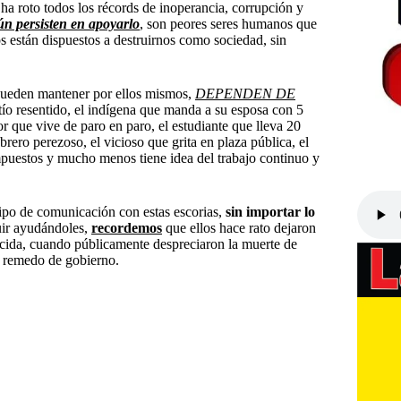
a roto todos los récords de inoperancia, corrupción y
ún persisten en apoyarlo
, son peores seres humanos que
s están dispuestos a destruirnos como sociedad, sin
 pueden mantener por ellos mismos,
DEPENDEN DE
 tío resentido, el indígena que manda a su esposa con 5
sor que vive de paro en paro, el estudiante que lleva 20
rero perezoso, el vicioso que grita en plaza pública, el
mpuestos y mucho menos tiene idea del trabajo continuo y
tipo de comunicación con estas escorias,
sin importar lo
ir ayudándoles,
recordemos
que ellos hace rato dejaron
ocida, cuando públicamente despreciaron la muerte de
e remedo de gobierno.