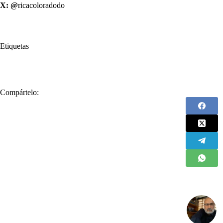
X: @
ricacoloradodo
Etiquetas
#
Escoria
#
Petrista
Compártelo: