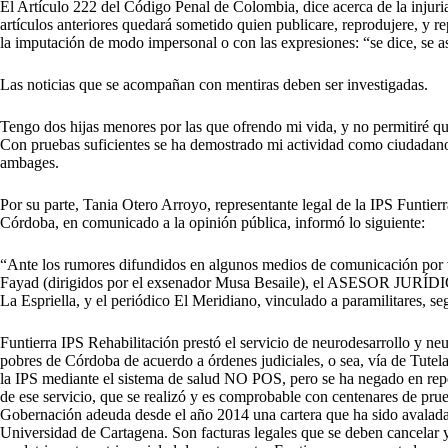
El Artículo 222 del Código Penal de Colombia, dice acerca de la injuria 
artículos anteriores quedará sometido quien publicare, reprodujere, y re
la imputación de modo impersonal o con las expresiones: “se dice, se a
Las noticias que se acompañan con mentiras deben ser investigadas.
Tengo dos hijas menores por las que ofrendo mi vida, y no permitiré qu
Con pruebas suficientes se ha demostrado mi actividad como ciudadano
ambages.
Por su parte, Tania Otero Arroyo, representante legal de la IPS Funtier
Córdoba, en comunicado a la opinión pública, informó lo siguiente:
“Ante los rumores difundidos en algunos medios de comunicación por va
Fayad (dirigidos por el exsenador Musa Besaile), el ASESOR JURÍD
La Espriella, y el periódico El Meridiano, vinculado a paramilitares, se
Funtierra IPS Rehabilitación prestó el servicio de neurodesarrollo y ne
pobres de Córdoba de acuerdo a órdenes judiciales, o sea, vía de Tutel
la IPS mediante el sistema de salud NO POS, pero se ha negado en repet
de ese servicio, que se realizó y es comprobable con centenares de pru
Gobernación adeuda desde el año 2014 una cartera que ha sido avalada
Universidad de Cartagena. Son facturas legales que se deben cancelar y