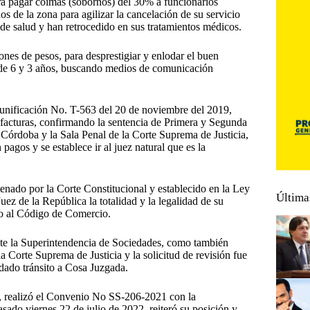
ara pagar coimas (sobornos) del 30% a funcionarios
 de la zona para agilizar la cancelación de su servicio
 de salud y han retrocedido en sus tratamientos médicos.
nes de pesos, para desprestigiar y enlodar el buen
 de 6 y 3 años, buscando medios de comunicación
e unificación No. T-563 del 20 de noviembre del 2019,
 facturas, confirmando la sentencia de Primera y Segunda
 Córdoba y la Sala Penal de la Corte Suprema de Justicia,
pagos y se establece ir al juez natural que es la
enado por la Corte Constitucional y establecido en la Ley
Última
ez de la República la totalidad y la legalidad de su
rdo al Código de Comercio.
nte la Superintendencia de Sociedades, como también
a Corte Suprema de Justicia y la solicitud de revisión fue
 dado tránsito a Cosa Juzgada.
, realizó el Convenio No SS-206-2021 con la
asado viernes 22 de julio de 2022, reiteró su posición y