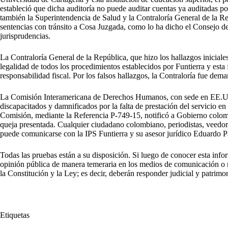
estableció que dicha auditoría no puede auditar cuentas ya auditadas 
también la Superintendencia de Salud y la Contraloría General de la R
sentencias con tránsito a Cosa Juzgada, como lo ha dicho el Consejo d
jurisprudencias.
La Contraloría General de la República, que hizo los hallazgos iniciale
legalidad de todos los procedimientos establecidos por Funtierra y est
responsabilidad fiscal. Por los falsos hallazgos, la Contraloría fue d
La Comisión Interamericana de Derechos Humanos, con sede en EE.UU.
discapacitados y damnificados por la falta de prestación del servicio e
Comisión, mediante la Referencia P-749-15, notificó a Gobierno colomb
queja presentada. Cualquier ciudadano colombiano, periodistas, veedor
puede comunicarse con la IPS Funtierra y su asesor jurídico Eduardo 
Todas las pruebas están a su disposición. Si luego de conocer esta infor
opinión pública de manera temeraria en los medios de comunicación o r
la Constitución y la Ley; es decir, deberán responder judicial y patrimo
Etiquetas
#
Córdoba
#
corrupción
#
estrategia