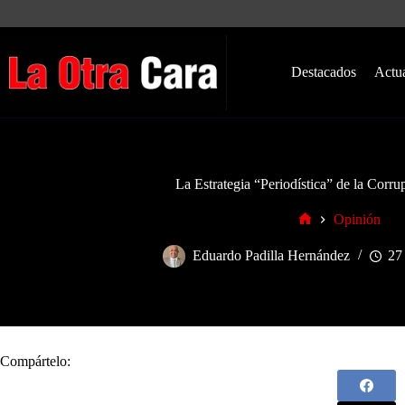
Saltar
al
contenido
Destacados
Actu
La Estrategia “Periodística” de la Corr
Opinión
Inicio
Eduardo Padilla Hernández
27 
Compártelo: