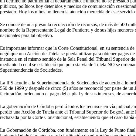
un detrimento patrimonial al departamento. Funtierra no se prestado p
públicos, políticos hoy detenidos y medios de comunicación cuestionados
prestado. Hoy los niños no tienen la atención merecida de este servicio
Se conoce de una presunta recolección de recursos, de más de 500 millo
nombre de la Representante Legal de Funtierra y de sus hijas menores
nacionales para tal objetivo.
Es importante informar que la Corte Constitucional, en su sentencia d
negó que una Acción de Tutela se pueda utilizar para obtener pagos de
instancia en el mismo sentido de la Sala Penal del Tribunal Superior de
mediante la cual se estableció que por esta vía de Tutela NO se ordenan 
Superintendencia de Sociedades.
La IPS acudió a la Superintendencia de Sociedades de acuerdo a lo ord
550 de 1999 y después de cinco (5) años se reconoció por parte de un Ju
facturación, ordenando el pago del capital y de sus intereses, de acue
La gobernación de Córdoba perdió todos los recursos en vía judicial a
perdió una Acción de Tutela ante el Tribunal Superior de Bogotá, ante l
rechazada por la Corte Constitucional, estableciendo que el caso había
La Gobernación de Córdoba, con fundamento en la Ley de Punto final
Universidad de Cartagena y esta institución de educación superior, el p