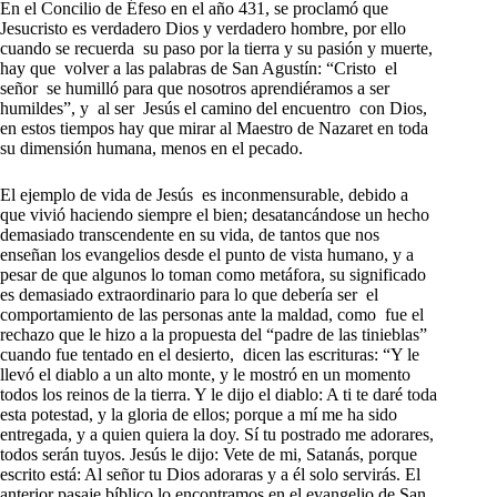
En el Concilio de Éfeso en el año 431, se proclamó que
Jesucristo es verdadero Dios y verdadero hombre, por ello
cuando se recuerda su paso por la tierra y su pasión y muerte,
hay que volver a las palabras de San Agustín: “Cristo el
señor se humilló para que nosotros aprendiéramos a ser
humildes”, y al ser Jesús el camino del encuentro con Dios,
en estos tiempos hay que mirar al Maestro de Nazaret en toda
su dimensión humana, menos en el pecado.
El ejemplo de vida de Jesús es inconmensurable, debido a
que vivió haciendo siempre el bien; desatancándose un hecho
demasiado transcendente en su vida, de tantos que nos
enseñan los evangelios desde el punto de vista humano, y a
pesar de que algunos lo toman como metáfora, su significado
es demasiado extraordinario para lo que debería ser el
comportamiento de las personas ante la maldad, como fue el
rechazo que le hizo a la propuesta del “padre de las tinieblas”
cuando fue tentado en el desierto, dicen las escrituras: “Y le
llevó el diablo a un alto monte, y le mostró en un momento
todos los reinos de la tierra. Y le dijo el diablo: A ti te daré toda
esta potestad, y la gloria de ellos; porque a mí me ha sido
entregada, y a quien quiera la doy. Sí tu postrado me adorares,
todos serán tuyos. Jesús le dijo: Vete de mi, Satanás, porque
escrito está: Al señor tu Dios adoraras y a él solo servirás. El
anterior pasaje bíblico lo encontramos en el evangelio de San