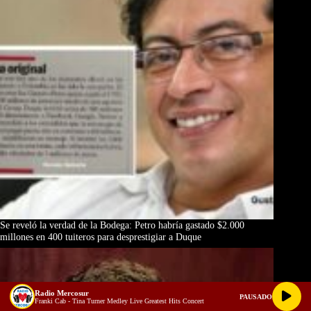
Se reveló la verdad de la Bodega: Petro habría gastado $2.000
millones en 400 tuiteros para desprestigiar a Duque
Radio Mercosur
PAUSADO
Franki Cab - Tina Turner Medley Live Greatest Hits Concert