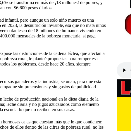
3,6% se transforma en más de ¡18 millones! de pobres, y
ían con $6.600 pesos diarios.
idad infantil, pero aunque un solo niño muerto es una
en 2023, la desnutrición invisible, esa que no mata niños
niverso dantesco de 18 millones de humanos viviendo en
$400.000 mensuales de la pobreza monetaria, si paga
e expuse las disfunciones de la cadena láctea, que afectan a
 pobreza rural, le planteé propuestas para romper esa
todos los gobiernos, desde hace 20 años, siempre
recursos ganaderos y la industria, se unan, para que esta
n empaque sin pretensiones y sin gastos de publicidad.
n leche de producción nacional en la dieta diaria de la
rina; leche diaria y no jugos azucarados como elemento
la escuela lo que no reciben en sus casas.
en hermosas cajas que cuestan más que lo que contienen;
s de ellos dentro de las cifras de pobreza rural, no les