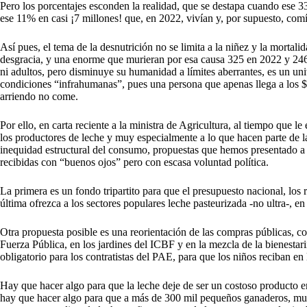
Pero los porcentajes esconden la realidad, que se destapa cuando ese 3
ese 11% en casi ¡7 millones! que, en 2022, vivían y, por supuesto, com
Así pues, el tema de la desnutrición no se limita a la niñez y la mortal
desgracia, y una enorme que murieran por esa causa 325 en 2022 y 246 
ni adultos, pero disminuye su humanidad a límites aberrantes, es un u
condiciones “infrahumanas”, pues una persona que apenas llega a los 
arriendo no come.
Por ello, en carta reciente a la ministra de Agricultura, al tiempo que l
los productores de leche y muy especialmente a lo que hacen parte de la
inequidad estructural del consumo, propuestas que hemos presentado a 
recibidas con “buenos ojos” pero con escasa voluntad política.
La primera es un fondo tripartito para que el presupuesto nacional, los 
última ofrezca a los sectores populares leche pasteurizada -no ultra-, e
Otra propuesta posible es una reorientación de las compras públicas, co
Fuerza Pública, en los jardines del ICBF y en la mezcla de la bienesta
obligatorio para los contratistas del PAE, para que los niños reciban en 
Hay que hacer algo para que la leche deje de ser un costoso producto 
hay que hacer algo para que a más de 300 mil pequeños ganaderos, mucho