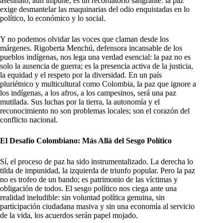
asesinato, aún impune, es un recordatorio sangrante: la paz
exige desmantelar las maquinarias del odio enquistadas en lo
político, lo económico y lo social.
Y no podemos olvidar las voces que claman desde los
márgenes. Rigoberta Menchú, defensora incansable de los
pueblos indígenas, nos lega una verdad esencial: la paz no es
solo la ausencia de guerra; es la presencia activa de la justicia,
la equidad y el respeto por la diversidad. En un país
pluriétnico y multicultural como Colombia, la paz que ignore a
los indígenas, a los afros, a los campesinos, será una paz
mutilada. Sus luchas por la tierra, la autonomía y el
reconocimiento no son problemas locales; son el corazón del
conflicto nacional.
El Desafío Colombiano: Más Allá del Sesgo Político
Sí, el proceso de paz ha sido instrumentalizado. La derecha lo
tilda de impunidad, la izquierda de triunfo popular. Pero la paz
no es trofeo de un bando; es patrimonio de las víctimas y
obligación de todos. El sesgo político nos ciega ante una
realidad ineludible: sin voluntad política genuina, sin
participación ciudadana masiva y sin una economía al servicio
de la vida, los acuerdos serán papel mojado.