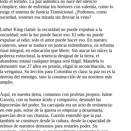
todo el terruño. La paz auténtica no nace del silencio
cómplice, sino de enfrentar los horrores con valentía, como lo
exige el sistema de Justicia Transicional. ¿Podemos, como
sociedad, sostener esa mirada sin desviar la vista?
Luther King clamó: la oscuridad no puede expulsar a la
oscuridad; solo la luz puede hacer eso. El odio no puede
expulsar al odio; solo el amor puede hacer eso. En nuestro
contexto, amor se traduce en justicia redistributiva, en reforma
rural integral, en educación que libere. Sin atacar las raíces la
pobreza estructural, la tenencia desigual de la tierra, el
abandono estatal cualquier tregua será frágil. Mandela lo
demostró: tras 27 años en prisión, eligió la reconciliación, no
la venganza. Su lección para Colombia es clara: la paz no es la
derrota del enemigo, sino la construcción de un nosotros más
amplio.
Aquí, en nuestra tierra, contamos con profetas propios. Jaime
Garzón, con su humor ácido y compasivo, desnudó las
hipocresías del poder. Su carcajada era un acto de resistencia:
en este país, reírse de la guerra es empezar a desarmarla,
parecían decir sus chanzas. Garzón entendió que la paz
también se construye desde la cultura, desde la capacidad de
reírnos de nuestros demonios para restarles poder. Su