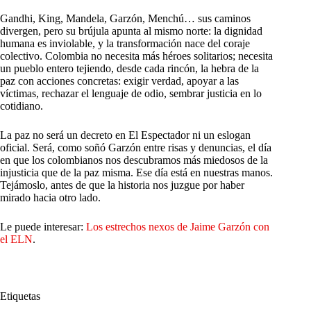
Gandhi, King, Mandela, Garzón, Menchú… sus caminos
divergen, pero su brújula apunta al mismo norte: la dignidad
humana es inviolable, y la transformación nace del coraje
colectivo. Colombia no necesita más héroes solitarios; necesita
un pueblo entero tejiendo, desde cada rincón, la hebra de la
paz con acciones concretas: exigir verdad, apoyar a las
víctimas, rechazar el lenguaje de odio, sembrar justicia en lo
cotidiano.
La paz no será un decreto en El Espectador ni un eslogan
oficial. Será, como soñó Garzón entre risas y denuncias, el día
en que los colombianos nos descubramos más miedosos de la
injusticia que de la paz misma. Ese día está en nuestras manos.
Tejámoslo, antes de que la historia nos juzgue por haber
mirado hacia otro lado.
Le puede interesar:
Los estrechos nexos de Jaime Garzón con
el ELN
.
Etiquetas
#
Destino Común
#
Hebra que Teje
#
La Paz