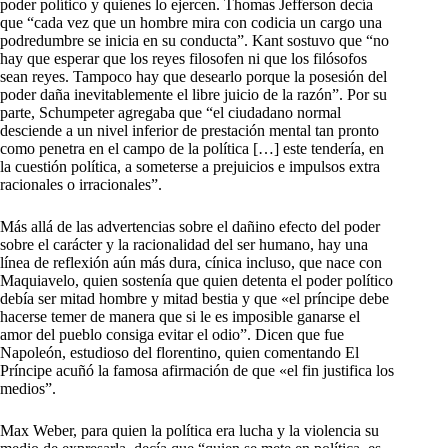
poder político y quienes lo ejercen. Thomas Jefferson decía
que “cada vez que un hombre mira con codicia un cargo una
podredumbre se inicia en su conducta”. Kant sostuvo que “no
hay que esperar que los reyes filosofen ni que los filósofos
sean reyes. Tampoco hay que desearlo porque la posesión del
poder daña inevitablemente el libre juicio de la razón”. Por su
parte, Schumpeter agregaba que “el ciudadano normal
desciende a un nivel inferior de prestación mental tan pronto
como penetra en el campo de la política […] este tendería, en
la cuestión política, a someterse a prejuicios e impulsos extra
racionales o irracionales”.
Más allá de las advertencias sobre el dañino efecto del poder
sobre el carácter y la racionalidad del ser humano, hay una
línea de reflexión aún más dura, cínica incluso, que nace con
Maquiavelo, quien sostenía que quien detenta el poder político
debía ser mitad hombre y mitad bestia y que «el príncipe debe
hacerse temer de manera que si le es imposible ganarse el
amor del pueblo consiga evitar el odio”. Dicen que fue
Napoleón, estudioso del florentino, quien comentando El
Príncipe acuñó la famosa afirmación de que «el fin justifica los
medios”.
Max Weber, para quien la política era lucha y la violencia su