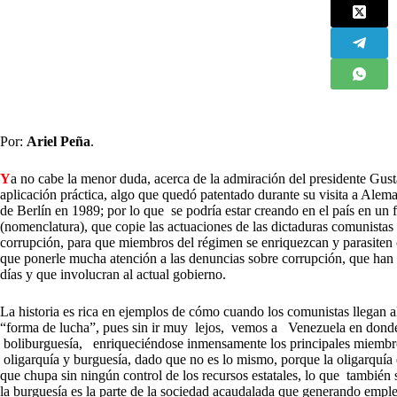
Por:
Ariel Peña
.
Y
a no cabe la menor duda, acerca de la admiración del presidente Gusta
aplicación práctica, algo que quedó patentado durante su visita a Alem
de Berlín en 1989; por lo que se podría estar creando en el país en un
(nomenclatura), que copie las actuaciones de las dictaduras comunistas
corrupción, para que miembros del régimen se enriquezcan y parasiten 
que ponerle mucha atención a las denuncias sobre corrupción, que ha
días y que involucran al actual gobierno.
La historia es rica en ejemplos de cómo cuando los comunistas llegan a
“forma de lucha”, pues sin ir muy lejos, vemos a Venezuela en donde 
boliburguesía, enriqueciéndose inmensamente los principales miembro
oligarquía y burguesía, dado que no es lo mismo, porque la oligarquía 
que chupa sin ningún control de los recursos estatales, lo que también
la burguesía es la parte de la sociedad acaudalada que generando empl