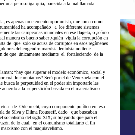
r una petro-oligarquia, parecida a la mal llamada
a, es apenas un elemento oportunista, que toma como
 la humanidad ha acompañado a los diferente sistemas
iblemente las campeonas mundiales en ese flagelo, o ¿cómo
gual manera es bueno saber ¿quién vigila la corrupción en
sta de que solo se acusa de corruptos en esos regímenes
uidores del engendro marxista leninista no tiene
azón de que únicamente mediante el fortaleciendo de la
aman: “hay que superar el modelo económico, social y
¿por cuál lo cambiamos? Será por el de Venezuela con el
 busca la perpetuidad en el poder sin importarle las
 de acuerdo a la superstición basada en el materialismo
olvida de Odebrecht, cuyo componente político en esa
Lula da Silva y Dilma Rousseff, dado que buscaban
el socialismo del siglo XlX; subrayando que para el
azón de lo cual, en el comunismo totalitario el fin
l marxismo con el maquiavelismo.