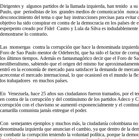
Dirigentes y algunos partidos de la llamada izquierda, han tenido a su 
Paulo, que periodistas de los grandes medios de comunicación nunca le
desconocimiento del tema o que hay instrucciones precisas para evitar 
objetivo ha sido conspirar en contra de la democracia en los países de 
esperpento creado por Fidel Castro y Lula da Silva es indudablemente m
demostrarse lo contrario.
Las monsergas contra la corrupción que hace la denominada izquierda 
Foro de Sao Paulo mentor de Odebrecht, que ha sido el factor de corr
los últimos tiempos. Además es fantasmagórico decir que el Foro de Sao
neoliberalismo, sabiendo que el origen del mismo fue aproximadament
entró en la economía de mercado para satisfacer la demanda de mercanc
acrecentar el mercado internacional, lo que ocasionó en el mundo la fle
los trabajadores en muchos países.
En Venezuela, hace 25 años sus ciudadanos fueron tramados, por el t
en contra de la corrupción y del continuismo de los partidos Adeco y Cop
corrupción con el chavismo se aumentó exponencialmente y el continui
camarilla comunista jamás entregue el poder.
Con semejantes ejemplos y muchos más, la ciudadanía colombiana no se
denominada izquierda que anuncian el cambio, ya que dentro de la demo
y combatir la corrupción teniendo la voluntad política, porque la democ