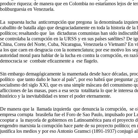
produce riqueza; de manera que en Colombia no estaríamos lejos de tene
boliburguesia en Venezuela.
La supuesta lucha anticorrupción que pregona la denominada izquierd
caballito de batalla algo que desgraciadamente en toda la historia de
políticos; resaltando que las dictaduras comunistas han sido indiscut
se controlaba la corrupción en la URSS y en sus países satélites? De i
China, Corea del Norte, Cuba, Nicaragua, Venezuela o Vietnam? En vi
a los que caen en desgracia con la nomenclatura; por ese motivo los seg
autoridad moral para hablar de la lucha en contra la corrupción, en r
democracia se combate eficazmente a ese flagelo.
Sin embargo demagógicamente la mamertada desde hace décadas, procl
político que tanto daño le hace al país”, por eso habrá que preguntar 
socialismo del siglo XXl, que es una simple máscara del comunismo que
aflicciones de las masas, pues a esa secta totalitaria lo que le interesa
histórico y la inevitabilidad es tener el poder eternamente.
De manera que la llamada izquierda que denuncia la corrupción, se 
empresa corrupta brasileña fue el Foro de Sao Paulo, impulsado por 
cooptar a la mayoría de gobiernos en Latinoamérica para el proyecto d
engendro marxista la corrupción hace parte de su proyecto político; en r
justifica los medios y por eso Antonio Gramsci (1891-1937) conjugó a