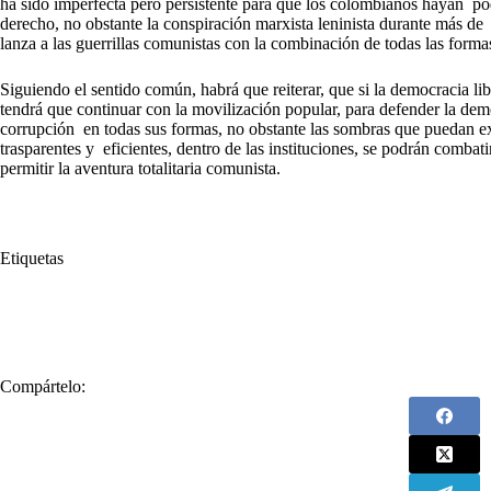
ha sido imperfecta pero persistente para que los colombianos hayan podi
derecho, no obstante la conspiración marxista leninista durante más d
lanza a las guerrillas comunistas con la combinación de todas las forma
Siguiendo el sentido común, habrá que reiterar, que si la democracia lib
tendrá que continuar con la movilización popular, para defender la dem
corrupción en todas sus formas, no obstante las sombras que puedan exi
trasparentes y eficientes, dentro de las instituciones, se podrán combat
permitir la aventura totalitaria comunista.
Etiquetas
#
Alemania
#
corrupción
#
Dilma Rousseff
#
Fidel Castro
#
Fo
#
Petro
#
Presidente Gustavo Petro
#
Venezuela
Compártelo: