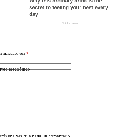
án marcados con
*
rreo electrónico
 próxima vez que haga un comentario.