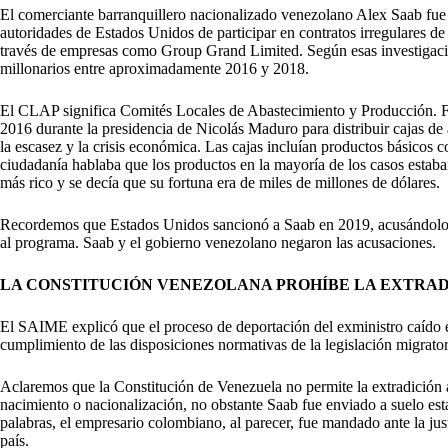
El comerciante barranquillero nacionalizado venezolano
Alex Saab
fue 
autoridades de Estados Unidos de participar en contratos irregulares 
través de empresas como Group Grand Limited. Según esas investigacio
millonarios entre aproximadamente 2016 y 2018.
El CLAP significa Comités Locales de Abastecimiento y Producción. F
2016 durante la presidencia de
Nicolás Maduro
para distribuir cajas d
la escasez y la crisis económica. Las cajas incluían productos básicos c
ciudadanía hablaba que los productos en la mayoría de los casos estab
más rico y se decía que su fortuna era de miles de millones de dólares.
Recordemos que Estados Unidos sancionó a Saab en 2019, acusándolo d
al programa. Saab y el gobierno venezolano negaron las acusaciones.
LA CONSTITUCIÓN VENEZOLANA PROHÍBE LA EXTRA
El SAIME explicó que el proceso de deportación del exministro caído e
cumplimiento de las disposiciones normativas de la legislación migrato
Aclaremos que la Constitución de Venezuela no permite la extradición 
nacimiento o nacionalización, no obstante Saab fue enviado a suelo est
palabras, el empresario colombiano, al parecer, fue mandado ante la just
país.