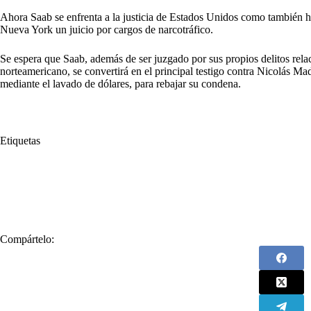
Ahora Saab se enfrenta a la justicia de Estados Unidos como también h
Nueva York un juicio por cargos de narcotráfico.
Se espera que Saab, además de ser juzgado por sus propios delitos relac
norteamericano, se convertirá en el principal testigo contra Nicolás Mad
mediante el lavado de dólares, para rebajar su condena.
Etiquetas
#
Alex Saab
#
Barranquillero
#
Cilia Flores
#
CLAP
#
colomb
#
Deportado
#
dólares
#
Estados Unidos
#
Florida
#
Jorge Rod
#
Migración y Extranjería
#
Nicolás Maduro
#
SAIME
#
Servicio 
Compártelo: