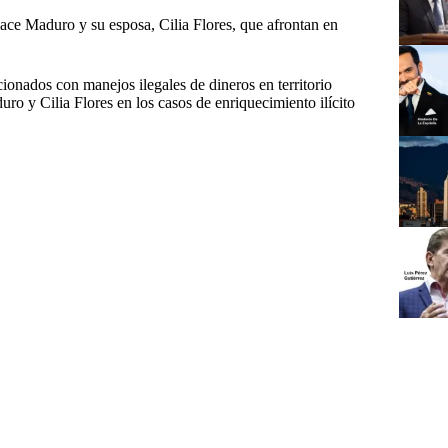
ace Maduro y su esposa, Cilia Flores, que afrontan en
ionados con manejos ilegales de dineros en territorio
uro y Cilia Flores en los casos de enriquecimiento ilícito
iano
#
corrupción
#
DEA
#
Delcy Rodríguez
ríguez
#
Lavado de dinero
#
Miami
Administrativo de Identificación