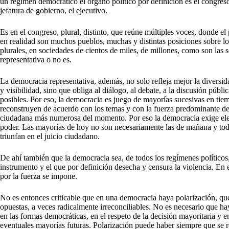
un régimen democrático el órgano político por definición es el congreso, 
jefatura de gobierno, el ejecutivo.
Es en el congreso, plural, distinto, que reúne múltiples voces, donde 
en realidad son muchos pueblos, muchas y distintas posiciones sobre l
plurales, en sociedades de cientos de miles, de millones, como son las
representativa o no es.
La democracia representativa, además, no solo refleja mejor la diversida
y visibilidad, sino que obliga al diálogo, al debate, a la discusión públi
posibles. Por eso, la democracia es juego de mayorías sucesivas en tie
reconstruyen de acuerdo con los temas y con la fuerza predominante del 
ciudadana más numerosa del momento. Por eso la democracia exige elecc
poder. Las mayorías de hoy no son necesariamente las de mañana y todas
triunfan en el juicio ciudadano.
De ahí también que la democracia sea, de todos los regímenes políticos, 
instrumento y el que por definición desecha y censura la violencia. En
por la fuerza se impone.
No es entonces criticable que en una democracia haya polarización, que 
opuestas, a veces radicalmente irreconciliables. No es necesario que ha
en las formas democráticas, en el respeto de la decisión mayoritaria y e
eventuales mayorías futuras. Polarización puede haber siempre que se re