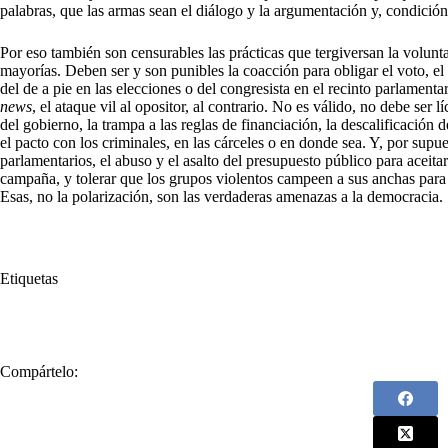
palabras, que las armas sean el diálogo y la argumentación y, condición 
Por eso también son censurables las prácticas que tergiversan la volunt
mayorías. Deben ser y son punibles la coacción para obligar el voto, el
del de a pie en las elecciones o del congresista en el recinto parlamenta
news
, el ataque vil al opositor, al contrario. No es válido, no debe ser l
del gobierno, la trampa a las reglas de financiación, la descalificación d
el pacto con los criminales, en las cárceles o en donde sea. Y, por supues
parlamentarios, el abuso y el asalto del presupuesto público para aceit
campaña, y tolerar que los grupos violentos campeen a sus anchas para f
Esas, no la polarización, son las verdaderas amenazas a la democracia.
Etiquetas
#
democracia
#
Polarización
Compártelo: