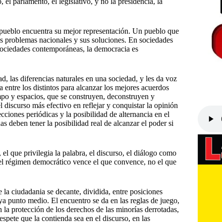
el parlamento, el legislativo, y no la presidencia, la
el pueblo encuentra su mejor representación. Un pueblo que
os problemas nacionales y sus soluciones. En sociedades
 sociedades contemporáneas, la democracia es
d, las diferencias naturales en una sociedad, y les da voz
ca entre los distintos para alcanzar los mejores acuerdos
mpo y espacios, que se construyen, deconstruyen y
discurso más efectivo en reflejar y conquistar la opinión
iones periódicas y la posibilidad de alternancia en el
 deben tener la posibilidad real de alcanzar el poder si
el que privilegia la palabra, el discurso, el diálogo como
 el régimen democrático vence el que convence, no el que
la ciudadania se decante, dividida, entre posiciones
ya punto medio. El encuentro se da en las reglas de juego,
n la protección de los derechos de las minorías derrotadas,
spete que la contienda sea en el discurso, en las