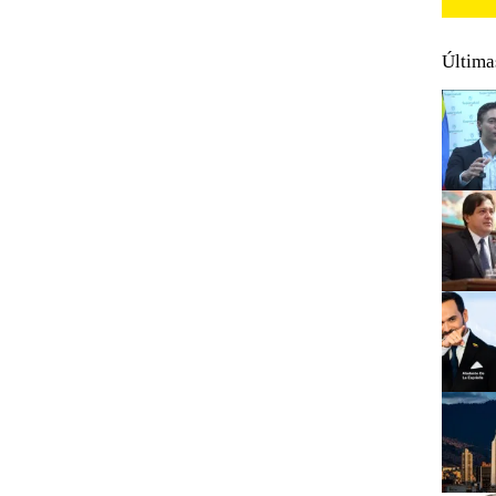
Última