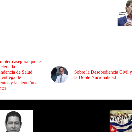
uintero asegura que le
cter a la
endencia de Salud,
Sobre la Desobediencia Civil y
a entrega de
la Doble Nacionalidad
ntos y la atención a
ntes
ida por Sixto Alfredo Pinto
Los Más C