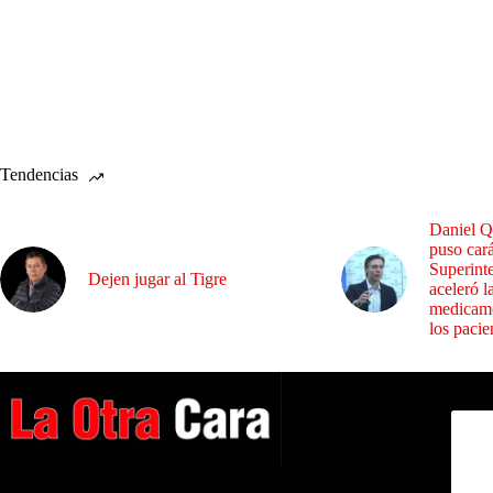
Tendencias
Daniel Q
puso cará
Superint
Dejen jugar al Tigre
aceleró l
medicame
los pacie
Dirig