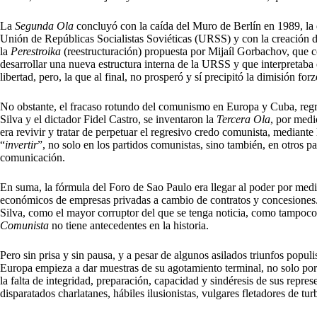
La
Segunda Ola
concluyó con la caída del Muro de Berlín en 1989, la 
Unión de Repúblicas Socialistas Soviéticas (URSS) y con la creación 
la
Perestroika
(reestructuración) propuesta por Mijaíl Gorbachov, que c
desarrollar una nueva estructura interna de la URSS y que interpretaba 
libertad, pero, la que al final, no prosperó y sí precipitó la dimisión f
No obstante, el fracaso rotundo del comunismo en Europa y Cuba, reg
Silva y el dictador Fidel Castro, se inventaron la
Tercera Ola
, por medi
era revivir y tratar de perpetuar el regresivo credo comunista, mediante 
“
invertir
”, no solo en los partidos comunistas, sino también, en otros p
comunicación.
En suma, la fórmula del Foro de Sao Paulo era llegar al poder por medi
económicos de empresas privadas a cambio de contratos y concesiones.
Silva, como el mayor corruptor del que se tenga noticia, como tampoco
Comunista
no tiene antecedentes en la historia.
Pero sin prisa y sin pausa, y a pesar de algunos asilados triunfos populi
Europa empieza a dar muestras de su agotamiento terminal, no solo por
la falta de integridad, preparación, capacidad y sindéresis de sus repres
disparatados charlatanes, hábiles ilusionistas, vulgares fletadores de tu