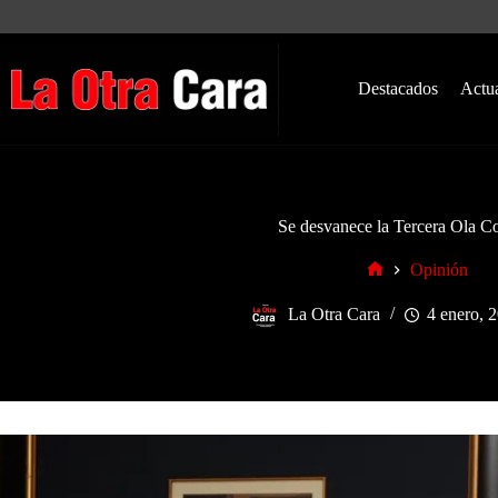
Saltar
al
contenido
Destacados
Actu
Se desvanece la Tercera Ola C
Opinión
Inicio
La Otra Cara
4 enero, 