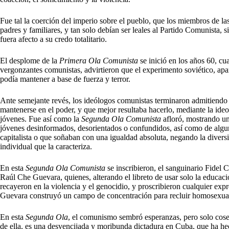
Fue tal la coerción del imperio sobre el pueblo, que los miembros de las
padres y familiares, y tan solo debían ser leales al Partido Comunista, 
fuera afecto a su credo totalitario.
El desplome de la
Primera Ola Comunista
se inició en los años 60, cu
vergonzantes comunistas, advirtieron que el experimento soviético, apart
podía mantener a base de fuerza y terror.
Ante semejante revés, los ideólogos comunistas terminaron admitiendo q
mantenerse en el poder, y que mejor resultaba hacerlo, mediante la ide
jóvenes. Fue así como la
Segunda Ola Comunista
afloró, mostrando un
jóvenes desinformados, desorientados o confundidos, así como de algu
capitalista o que soñaban con una igualdad absoluta, negando la diversi
individual que la caracteriza.
En esta
Segunda Ola Comunista
se inscribieron, el sanguinario Fidel
Raúl Che Guevara, quienes, alterando el libreto de usar solo la educ
recayeron en la violencia y el genocidio, y proscribieron cualquier exp
Guevara construyó un campo de concentración para recluir homosexuale
En esta
Segunda Ola
, el comunismo sembró esperanzas, pero solo cos
de ella, es una desvencijada y moribunda dictadura en Cuba, que ha hec