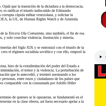
jalá que la transición de la dictadura a la democracia,
r, es ratificar el triunfo indiscutido de Edmundo
orrupta cúpula militar venezolana, y solicitar la
la OEA, la UE, de Human Rights Watch y de Amnistía
 de la
Tercera Ola Comunista
, sino también, el fin de esa
s, y solo cosechar violencia, frustración y miseria.
rimerías del Siglo XIX y se entronizó con el triunfo de la
creo el régimen socialista soviético y con ello, empezó la
sta, hizo de la extralimitación del poder del Estado a
 intimidación, el temor y la violencia. La perturbación de
ización que lo antecedió, y terminó asesinando a los
e personas, entre rusos y ciudadanos de los países que
o es comparable con la consumada por Adolfo Hitler
xterminio de quienes se le opusieran, se fundamentó en el
ienestar en la clase obrera, así fuera necesario apelar a la