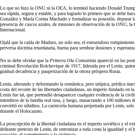
Lo que no hizo la ONU ni la OEA, lo terminó haciendo Donald Trump. O
sea rápida, segura y estable, y para lograrlo lo primero que se debe hace
González y María Corina Machado y formalizar su posesión, depurar la c
presencia de cascos azules, de misiones de observación de la ONU, 
Internacional.
Ojalá que la caída de Maduro, no solo sea, el estruendoso rompimiento
perversa doctrina retardataria, buena para sembrar ilusiones y esperanza
No se debe olvidar que la
Primera Ola Comunista
apareció en las post
criminal Revolución Bolchevique de 1917, liderada por el Lenin, quien 
gradual decadencia y pauperización de la otrora próspera Rusia.
Lenin, alterando y deformando la romántica, pero utópica, prédica marxi
costa del recorte de las libertades ciudadanas, un imperio fundado en la
Lenin fue tal, que pretendió desaparecer cualquier evidencia de la civil
miembros de la familia real rusa, y luego, masacrando a 100 millones d
convirtió en súbditos. La carnicería humana perpetrada por Lenin, sol
durante el Holocausto.
La proscripción de la libertad ciudadana en el imperio soviético y el e
delirante pretexto de Lenin, de entronizar a toda costa la igualdad y el b
coacción, el sometimiento y la violencia.