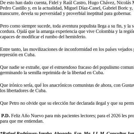
De esto han dado cuenta, Fidel y Raúl Castro, Hugo Chávez, Nicolás 
Pedro Castillo y, en la actualidad, Miguel Díaz-Canel, Gabriel Boric y,
transcurre, devela su perversidad y proverbial ineptitud para gobernar.
Pero como siempre sucede, toda aventura populista llega a su fin, y l
cordura. Ojalá que la amarga experiencia que vive Colombia y la región
capaces de modificar el rumbo del hemisferio.
Entre tanto, las movilizaciones de inconformidad en los países vejado
represión en Cuba.
Que nadie se extrañe, que el estruendoso fracaso del populismo comun
germinando la semilla reprimida de la libertad en Cuba.
Que irónico sería, qué los anacrónicos comunistas de ahora, con Gusta
los libertadores de Cuba.
Que Petro no olvide que su elección fue declarada ilegal y que su perm
P.D.
Feliz Año Nuevo para mis pacientes lectores; para el 2026 les pr
para que me entiendan.
*Rafael Rodríguez-Jaraba. Abogado. Esp. Mg. LL.M. Consultor Juríd