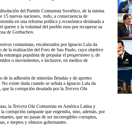
disolución del Partido Comunista Soviético, de la misma
de 15 nuevas naciones, todo, a consecuencia de
onsistía en una reforma política y económica destinada a
el querer y la voluntad del pueblo ruso por recuperar su
orzosa de Gorbachov.
resivos comunistas, encabezados por Ignacio Lula da
o de la realización del Foro de Sao Paulo, cuyo objetivo
la estrategia populista de propalar el
progresismo
y, de
artidos o movimientos, e inclusive, en medios de
o de la adhesión de minorías fletadas y de aportes
 No existe duda cuando se señala a Ignacio Lula da
, que la corrupción desatada por la
Tercera Ola
stas, la
Tercera Ola Comunista
en América Latina y
 la corrupción rampante que engendra, sino, además, por
entantes, que no pasan de ser incorregibles corruptos,
rbas, e ineptos y obtusos gobernantes.