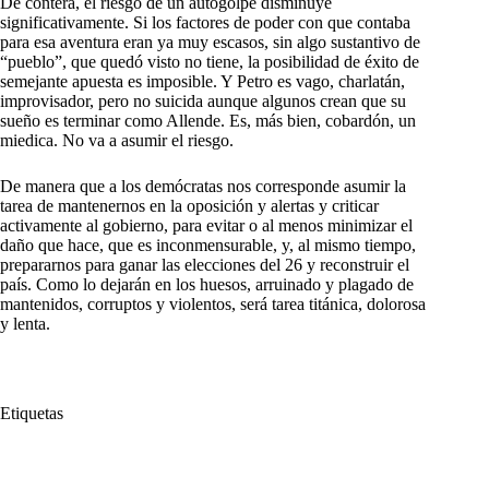
De contera, el riesgo de un autogolpe disminuye
significativamente. Si los factores de poder con que contaba
para esa aventura eran ya muy escasos, sin algo sustantivo de
“pueblo”, que quedó visto no tiene, la posibilidad de éxito de
semejante apuesta es imposible. Y Petro es vago, charlatán,
improvisador, pero no suicida aunque algunos crean que su
sueño es terminar como Allende. Es, más bien, cobardón, un
miedica. No va a asumir el riesgo.
De manera que a los demócratas nos corresponde asumir la
tarea de mantenernos en la oposición y alertas y criticar
activamente al gobierno, para evitar o al menos minimizar el
daño que hace, que es inconmensurable, y, al mismo tiempo,
prepararnos para ganar las elecciones del 26 y reconstruir el
país. Como lo dejarán en los huesos, arruinado y plagado de
mantenidos, corruptos y violentos, será tarea titánica, dolorosa
y lenta.
Etiquetas
#
estrategia
#
Se les Desplomó