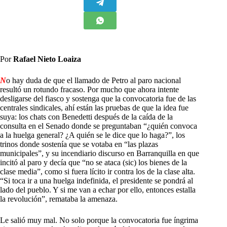
Por
Rafael Nieto Loaiza
N
o hay duda de que el llamado de Petro al paro nacional
resultó un rotundo fracaso. Por mucho que ahora intente
desligarse del fiasco y sostenga que la convocatoria fue de las
centrales sindicales, ahí están las pruebas de que la idea fue
suya: los chats con Benedetti después de la caída de la
consulta en el Senado donde se preguntaban “¿quién convoca
a la huelga general? ¿A quién se le dice que lo haga?”, los
trinos donde sostenía que se votaba en “las plazas
municipales”, y su incendiario discurso en Barranquilla en que
incitó al paro y decía que “no se ataca (sic) los bienes de la
clase media”, como si fuera lícito ir contra los de la clase alta.
“Si toca ir a una huelga indefinida, el presidente se pondrá al
lado del pueblo. Y si me van a echar por ello, entonces estalla
la revolución”, remataba la amenaza.
Le salió muy mal. No solo porque la convocatoria fue íngrima