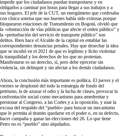
impedir que los ciudadanos puedan transportarse y en
obligarlos a caminar por horas para llegar a sus trabajos y a
sus hogares. El jefe de la CUT, un energúmeno que confesaba
con cínica sonrisa que sus huestes había sido exitosas porque
bloquearon estaciones de Transmilenio en Bogotá, olvidó que
la «obstrucción de vías públicas que afecte el orden público” y
la «perturbación del servicio de transporte público” son
delitos. Bien hace el Alcalde de la capital en entablar las
correspondientes denuncias penales. Hay que desechar la idea
que se incubó en el 2021 de que es legítimo y lícito violentar
la tranquilidad y los derechos de los que no protestan.
Manifestarse es un derecho, sí, pero debe ejercerse sin
violencia, sin delinquir y sin afectar a los demás ciudadanos.
Ahora, la conclusión más importante es política. El jueves y el
viernes se desplomó del todo la estrategia de fondo del
petrismo, la de azuzar el odio y la lucha de clases, provocar la
confrontación social como mecanismo para amedrentar y
presionar al Congreso, a las Cortes y a la oposición, y usar la
excusa del respaldo del “pueblo» para buscar un mecanismo
que le permita al tiranito quedarse en el poder o, en su defecto,
hacer campaña y ganar las elecciones del 26. Lo que tiene
Petro no es “pueblo” sino alquilados.