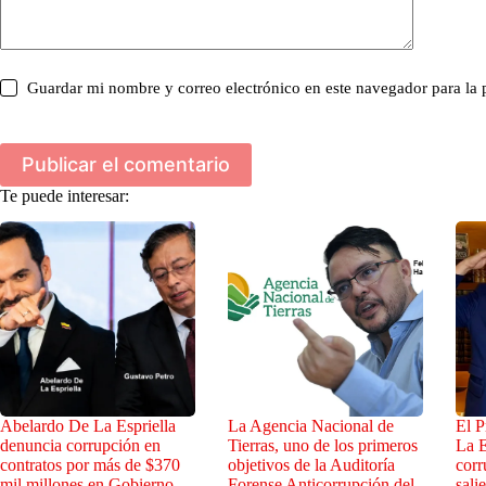
Guardar mi nombre y correo electrónico en este navegador para la
Publicar el comentario
Te puede interesar:
Abelardo De La Espriella
La Agencia Nacional de
El P
denuncia corrupción en
Tierras, uno de los primeros
La E
contratos por más de $370
objetivos de la Auditoría
corr
mil millones en Gobierno
Forense Anticorrupción del
sali