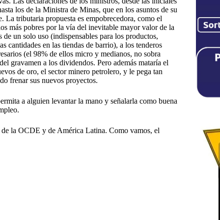
s. Las declaraciones de los ministros, desde las iniciales
hasta los de la Ministra de Minas, que en los asuntos de su
re. La tributaria propuesta es empobrecedora, como el
os más pobres por la vía del inevitable mayor valor de la
s de un solo uso (indispensables para los productos,
as cantidades en las tiendas de barrio), a los tenderos
esarios (el 98% de ellos micro y medianos, no sobra
 del gravamen a los dividendos. Pero además mataría el
uevos de oro, el sector minero petrolero, y le pega tan
ido frenar sus nuevos proyectos.
 permita a alguien levantar la mano y señalarla como buena
mpleo.
lto de la OCDE y de América Latina. Como vamos, el