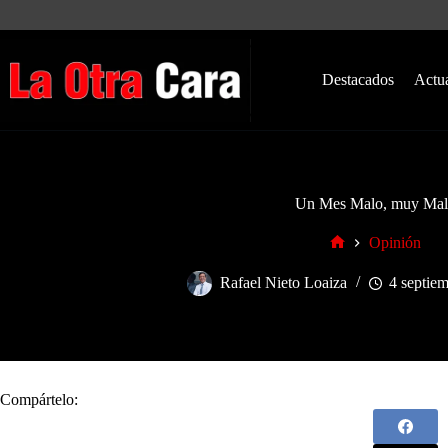
Saltar
al
contenido
Destacados
Actu
Un Mes Malo, muy Mal
Opinión
Inicio
Rafael Nieto Loaiza
4 septie
Compártelo: