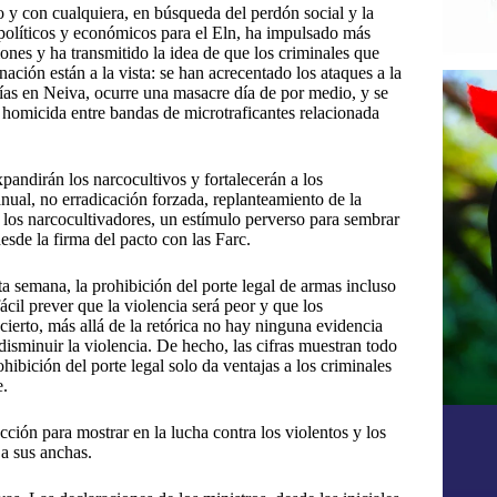
o y con cualquiera, en búsqueda del perdón social y la
 políticos y económicos para el Eln, ha impulsado más
iones y ha transmitido la idea de que los criminales que
ión están a la vista: se han acrecentado los ataques a la
icías en Neiva, ocurre una masacre día de por medio, y se
a homicida entre bandas de microtraficantes relacionada
pandirán los narcocultivos y fortalecerán a los
manual, no erradicación forzada, replanteamiento de la
a los narcocultivadores, un estímulo perverso para sembrar
sde la firma del pacto con las Farc.
a semana, la prohibición del porte legal de armas incluso
ácil prever que la violencia será peor y que los
ierto, más allá de la retórica no hay ninguna evidencia
 disminuir la violencia. De hecho, las cifras muestran todo
ibición del porte legal solo da ventajas a los criminales
e.
cción para mostrar en la lucha contra los violentos y los
a sus anchas.