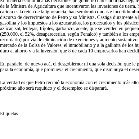
En materia económica las decisiones de gobierno han sido todas negativa
de la Ministra de Agricultura que incentivaron las invasiones de tierra, 
cartera es la reina de la ignorancia, han sembrado dudas e incertidumb
discurso de decrecimiento de Petro y su Ministra. Castiga duramente a l
gasolina y los impuestos a los azucarados, los procesados y los plástico
azúcar, sal, lentejas, fríjoles, garbanzo, aceite, que se venden en pequeñ
(250.000, el 52%, desaparecerían, según Fenalco) y también a los empr
recordarlo) por vía de eliminación de exenciones y aumento sustantivo
mercado de la Bolsa de Valores, el inmobiliario y a la gallinita de los h
duro al ahorro y a la inversión que 8 de cada 10 empresarios han decid
En paralelo, de nuevo acá, el desgobierno: ni una sola decisión que le
para la economía, que promueva el crecimiento, que disminuya el dese
La verdad es que Petro recibió la economía con el crecimiento más a
próximo año será raquítico y el desempleo se disparará.
Etiquetas
#
Economía
#
Gustavo Petro
#
Ocde