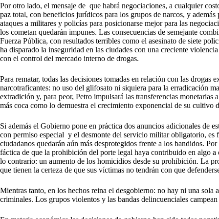
Por otro lado, el mensaje de que habrá negociaciones, a cualquier cost
paz total, con beneficios jurídicos para los grupos de narcos, y además
ataques a militares y policías para posicionarse mejor para las negociac
los cometan quedarán impunes. Las consecuencias de semejante combinac
Fuerza Pública, con resultados terribles como el asesinato de siete pol
ha disparado la inseguridad en las ciudades con una creciente violenci
con el control del mercado interno de drogas.
Para rematar, todas las decisiones tomadas en relación con las drogas ex
narcotraficantes: no uso del glifosato ni siquiera para la erradicación 
extradición y, para peor, Petro impulsará las transferencias monetarias 
más coca como lo demuestra el crecimiento exponencial de su cultivo de
Si además el Gobierno pone en práctica dos anuncios adicionales de est
con permiso especial y el desmonte del servicio militar obligatorio, es f
ciudadanos quedarán aún más desprotegidos frente a los bandidos. Por c
fáctica de que la prohibición del porte legal haya contribuido en algo a
lo contrario: un aumento de los homicidios desde su prohibición. La proh
que tienen la certeza de que sus víctimas no tendrán con que defenders
Mientras tanto, en los hechos reina el desgobierno: no hay ni una sola a
criminales. Los grupos violentos y las bandas delincuenciales campean 