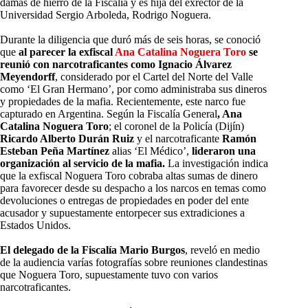
damas de hierro de la Fiscalía y es hija del exrector de la
Universidad Sergio Arboleda, Rodrigo Noguera.
Durante la diligencia que duró más de seis horas, se conoció
que
al parecer la exfiscal
Ana Catalina Noguera Toro
se
reunió con narcotraficantes como Ignacio Álvarez
Meyendorff
, considerado por el Cartel del Norte del Valle
como ‘El Gran Hermano’, por como administraba sus dineros
y propiedades de la mafia. Recientemente, este narco fue
capturado en Argentina.
Según la Fiscalía General
, Ana
Catalina Noguera Toro
; el coronel de la Policía (Dijín)
Ricardo Alberto Durán Ruiz
y el narcotraficante
Ramón
Esteban Peña Martínez
alias ‘El Médico’,
lideraron una
organización al servicio de la mafia.
La investigación indica
que la exfiscal Noguera Toro cobraba altas sumas de dinero
para favorecer desde su despacho a los narcos en temas como
devoluciones o entregas de propiedades en poder del ente
acusador y supuestamente entorpecer sus extradiciones a
Estados Unidos.
El delegado de la Fiscalía Mario Burgos
, reveló en medio
de la audiencia varías fotografías sobre reuniones clandestinas
que Noguera Toro, supuestamente tuvo con varios
narcotraficantes.