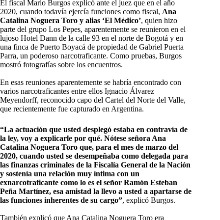
El fiscal Mario Burgos explicó ante el juez que en el año
2020, cuando todavía ejercía funciones como fiscal,
Ana
Catalina Noguera Toro y alias ‘El Médico’
, quien hizo
parte del grupo Los Pepes, aparentemente se reunieron en el
lujoso Hotel Dann de la calle 93 en el norte de Bogotá y en
una finca de Puerto Boyacá de propiedad de Gabriel Puerta
Parra, un poderoso narcotraficante. Como pruebas, Burgos
mostró fotografías sobre los encuentros.
En esas reuniones aparentemente se habría encontrado con
varios narcotraficantes entre ellos Ignacio Álvarez
Meyendorff, reconocido capo del Cartel del Norte del Valle,
que recientemente fue capturado en Argentina.
“La actuación que usted desplegó estaba en contravía de
la ley, voy a explicarle por qué. Nótese señora Ana
Catalina Noguera Toro que, para el mes de marzo del
2020, cuando usted se desempeñaba como delegada para
las finanzas criminales de la Fiscalía General de la Nación
y sostenía una relación muy íntima con un
exnarcotraficante como lo es el señor Ramón Esteban
Peña Martínez, esa amistad la llevo a usted a apartarse de
las funciones inherentes de su cargo”
, explicó Burgos.
También explicó que Ana Catalina Noguera Toro era