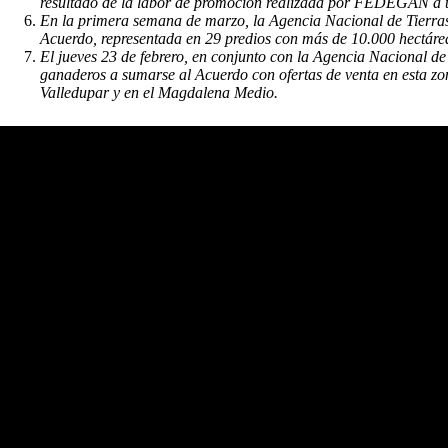
resultado de la labor de promoción realizada por FEDEGÁN a t
En la primera semana de marzo, la Agencia Nacional de Tierras
Acuerdo, representada en 29 predios con más de 10.000 hectáre
El jueves 23 de febrero, en conjunto con la Agencia Nacional de
ganaderos a sumarse al Acuerdo con ofertas de venta en esta zo
Valledupar y en el Magdalena Medio.