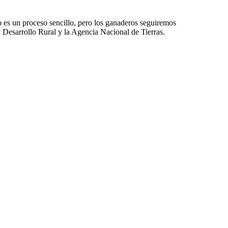
es un proceso sencillo, pero los ganaderos seguiremos
 Desarrollo Rural y la Agencia Nacional de Tierras.
degán
#
Gustavo Petro
#
José Félix Lafaurie Rivera