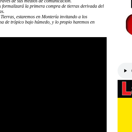
ravés de sus medios de comunicación.
 formalizará la primera compra de tierras derivada del
as.
 Tierras, estaremos en Montería invitando a los
na de trópico bajo húmedo, y lo propio haremos en