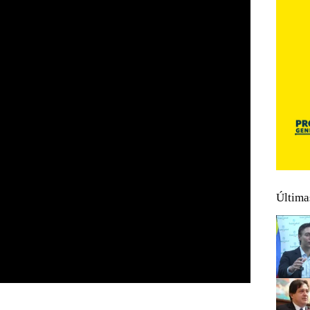
Última