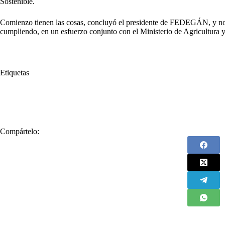
Sostenible.
Comienzo tienen las cosas, concluyó el presidente de FEDEGÁN, y no 
cumpliendo, en un esfuerzo conjunto con el Ministerio de Agricultura y
Etiquetas
#
acuerdo
#
Agencia Nacional de Tierras
#
Compra de tierras
#
Fe
#
Presidente Petro
Compártelo: