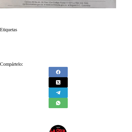
Etiquetas
#
Contralor General
#
Derecho de Petición
#
Felipe Córdoba
Compártelo: