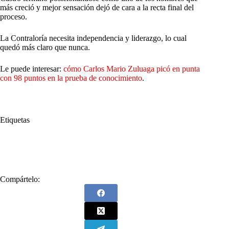
más creció y mejor sensación dejó de cara a la recta final del
proceso.
La Contraloría necesita independencia y liderazgo, lo cual
quedó más claro que nunca.
Le puede interesar:
cómo Carlos Mario Zuluaga picó en punta
con 98 puntos en la prueba de conocimiento
.
Etiquetas
#
Andrés Castro
#
Contralor General
#
Contraloría
#
elección
#
Elegidos
#
Entrevistas
Compártelo: