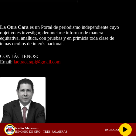
A NUESTROS LECTORES…
La Otra Cara
es un Portal de periodismo independiente cuyo
objetivo es investigar, denunciar e informar de manera
equitativa, analítica, con pruebas y en primicia toda clase de
temas ocultos de interés nacional.
CONTÁCTENOS:
Email:
laotracarapi@gmail.com
Dirigida por Sixto Alfredo Pinto
Radio Mercosur
Sixto Alfredo Pinto
PAUSADO
BINOMIO DE ORO - TRES PALABRAS
View Profile