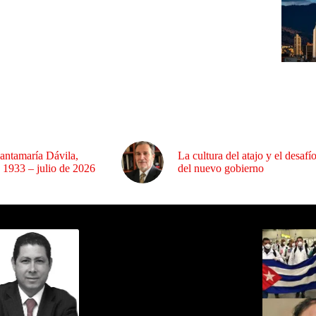
antamaría Dávila,
La cultura del atajo y el desafí
 1933 – julio de 2026
del nuevo gobierno
ida por Sixto Alfredo Pinto
Los Más C