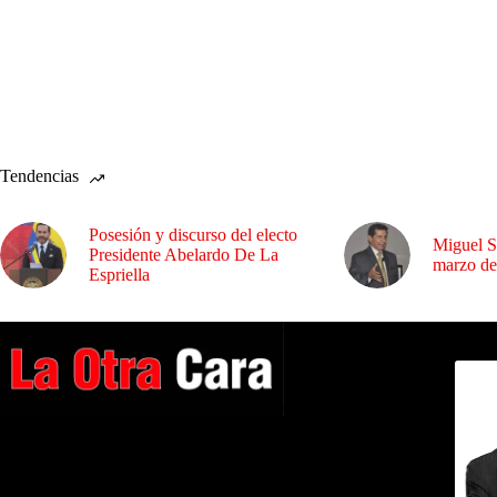
Tendencias
Posesión y discurso del electo
Miguel S
Presidente Abelardo De La
marzo de
Espriella
Dirig
A NUESTROS LECTORES…