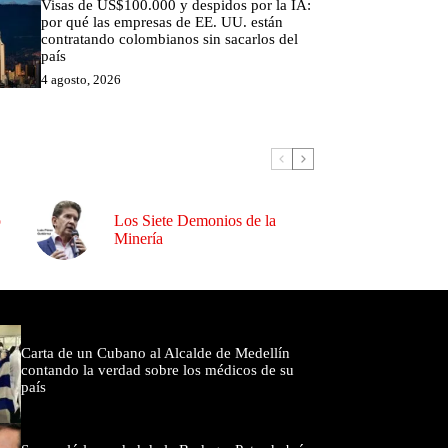
Visas de US$100.000 y despidos por la IA:
por qué las empresas de EE. UU. están
contratando colombianos sin sacarlos del
país
4 agosto, 2026
o
Los Siete Demonios de la
Minería
omentados
Carta de un Cubano al Alcalde de Medellín
contando la verdad sobre los médicos de su
país