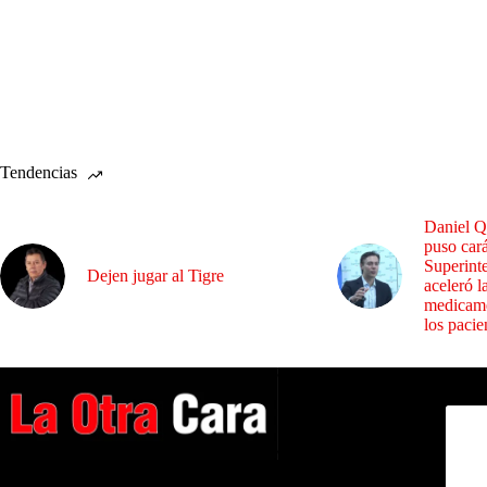
Tendencias
Daniel Q
puso cará
Superint
Dejen jugar al Tigre
aceleró l
medicame
los pacie
Dirig