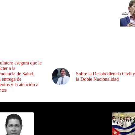
uintero asegura que le
cter a la
endencia de Salud,
Sobre la Desobediencia Civil y
a entrega de
la Doble Nacionalidad
ntos y la atención a
ntes
ida por Sixto Alfredo Pinto
Los Más C