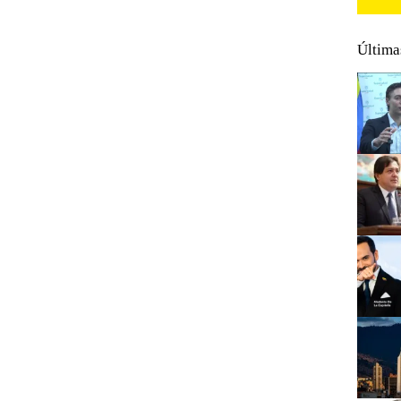
Última