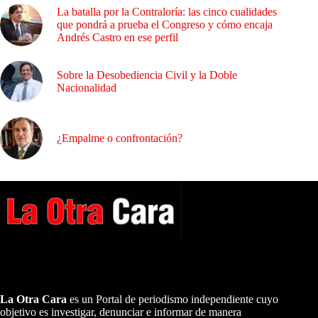
La batalla por la Contraloría: las cinco cualidades
que pondrá a prueba el Congreso y cómo encaja
Andrés Castro en ese perfil
Sobre la Desobediencia Civil y la Doble
Nacionalidad
¿Empalme o confrontación?
A NUESTROS LECTORES…
La Otra Cara
es un Portal de periodismo independiente cuyo
objetivo es investigar, denunciar e informar de manera