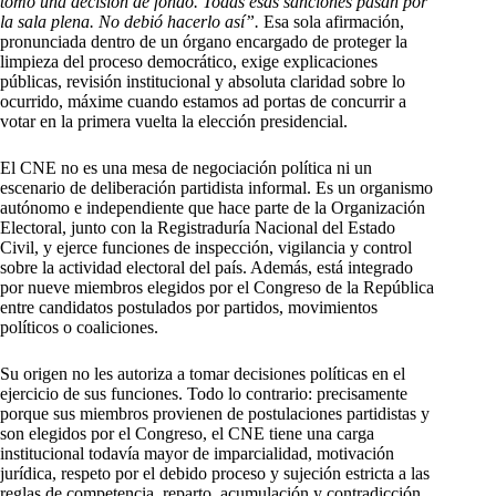
tomó una decisión de fondo. Todas esas sanciones pasan por
la sala plena. No debió hacerlo así”.
Esa sola afirmación,
pronunciada dentro de un órgano encargado de proteger la
limpieza del proceso democrático, exige explicaciones
públicas, revisión institucional y absoluta claridad sobre lo
ocurrido, máxime cuando estamos ad portas de concurrir a
votar en la primera vuelta la elección presidencial.
El CNE no es una mesa de negociación política ni un
escenario de deliberación partidista informal. Es un organismo
autónomo e independiente que hace parte de la Organización
Electoral, junto con la Registraduría Nacional del Estado
Civil, y ejerce funciones de inspección, vigilancia y control
sobre la actividad electoral del país. Además, está integrado
por nueve miembros elegidos por el Congreso de la República
entre candidatos postulados por partidos, movimientos
políticos o coaliciones.
Su origen no les autoriza a tomar decisiones políticas en el
ejercicio de sus funciones. Todo lo contrario: precisamente
porque sus miembros provienen de postulaciones partidistas y
son elegidos por el Congreso, el CNE tiene una carga
institucional todavía mayor de imparcialidad, motivación
jurídica, respeto por el debido proceso y sujeción estricta a las
reglas de competencia, reparto, acumulación y contradicción.