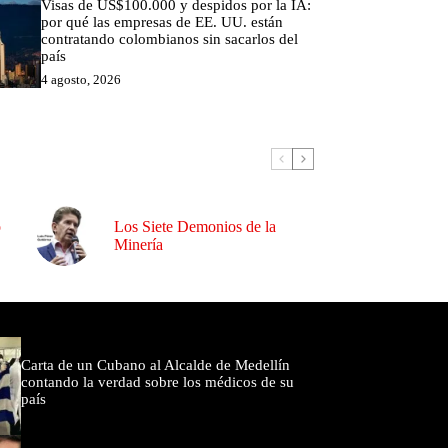
Visas de US$100.000 y despidos por la IA:
por qué las empresas de EE. UU. están
contratando colombianos sin sacarlos del
país
4 agosto, 2026
o
Los Siete Demonios de la
Minería
omentados
Carta de un Cubano al Alcalde de Medellín
contando la verdad sobre los médicos de su
país