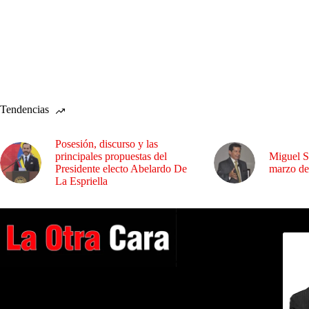
Tendencias
Posesión, discurso y las
principales propuestas del
Miguel S
Presidente electo Abelardo De
marzo de
La Espriella
Dirig
A NUESTROS LECTORES…