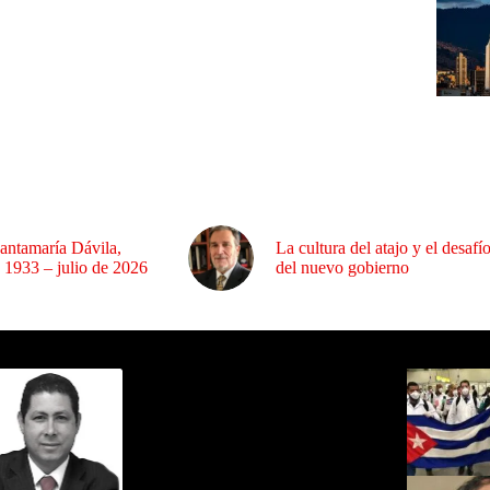
antamaría Dávila,
La cultura del atajo y el desafí
 1933 – julio de 2026
del nuevo gobierno
ida por Sixto Alfredo Pinto
Los Más C