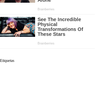
Etiquetas
#
Aguacate
#
Aranceles
#
Aranceles recíprocos
#
Banano
#
Benificiado
#
Cacao
#
Café
#
Café de Colombia
#
Casa Blanca
#
colombianos
#
Donald Trump
#
Eliminó
#
Estados Unidos
#
Exportacciones
#
Flores
#
Gobierno de Estados Unidos
#
Importaciones
#
Norteamérica
#
Orden Ejecutiva
#
Presidente estadounidense