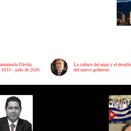
antamaría Dávila,
La cultura del atajo y el desafí
 1933 – julio de 2026
del nuevo gobierno
ida por Sixto Alfredo Pinto
Los Más C