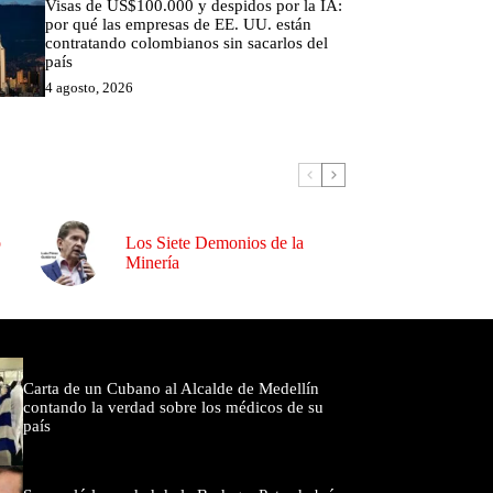
Visas de US$100.000 y despidos por la IA:
por qué las empresas de EE. UU. están
contratando colombianos sin sacarlos del
país
4 agosto, 2026
o
Los Siete Demonios de la
Minería
omentados
Carta de un Cubano al Alcalde de Medellín
contando la verdad sobre los médicos de su
país