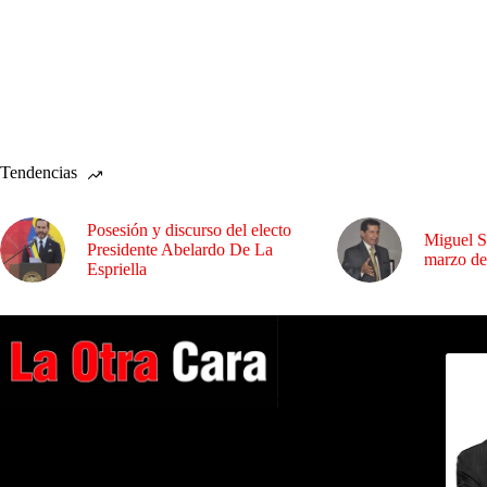
Tendencias
Posesión y discurso del electo
Miguel S
Presidente Abelardo De La
marzo de
Espriella
Dirig
A NUESTROS LECTORES…