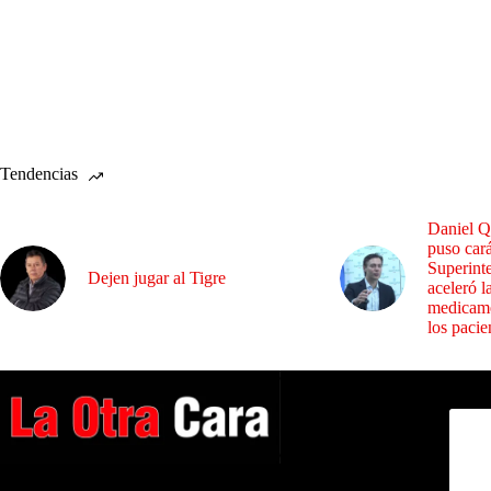
Tendencias
Daniel Q
puso cará
Superint
Dejen jugar al Tigre
aceleró l
medicame
los pacie
Dirig