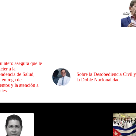
uintero asegura que le
cter a la
endencia de Salud,
Sobre la Desobediencia Civil y
a entrega de
la Doble Nacionalidad
ntos y la atención a
ntes
ida por Sixto Alfredo Pinto
Los Más C