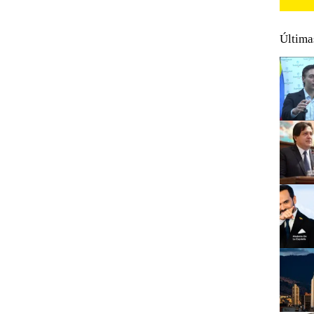
Última