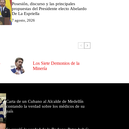
Posesión, discurso y las principales
propuestas del Presidente electo Abelardo
De La Espriella
7 agosto, 2026
o
Los Siete Demonios de la
Minería
omentados
Carta de un Cubano al Alcalde de Medellín
contando la verdad sobre los médicos de su
país