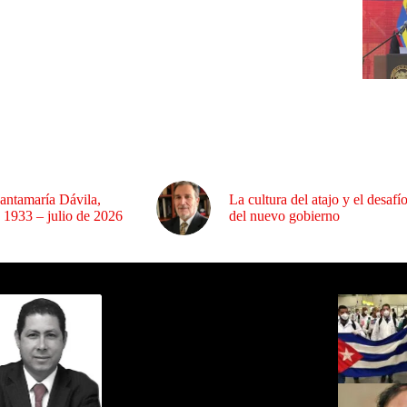
antamaría Dávila,
La cultura del atajo y el desafí
 1933 – julio de 2026
del nuevo gobierno
ida por Sixto Alfredo Pinto
Los Más C