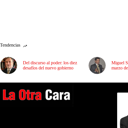
Tendencias
Del discurso al poder: los diez
Miguel S
desafíos del nuevo gobierno
marzo de
Dirig
A NUESTROS LECTORES…