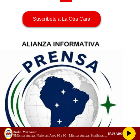
Suscríbete a La Otra Cara
Radio Mercosur
PAUSADO
??Músicas Antigas Nacionais Anos 80 e 90 - Músicas Antigas Brasileiras -VIAGE NO TEMPO !! (128 kbps)