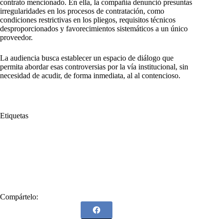
contrato mencionado. En ella, la compañía denunció presuntas
irregularidades en los procesos de contratación, como
condiciones restrictivas en los pliegos, requisitos técnicos
desproporcionados y favorecimientos sistemáticos a un único
proveedor.
La audiencia busca establecer un espacio de diálogo que
permita abordar esas controversias por la vía institucional, sin
necesidad de acudir, de forma inmediata, al al contencioso.
Etiquetas
#
Audiencia de conciliación
#
contrato
#
Ecopetrol
#
Firme
#
HELICOL
#
Mantiene
#
Niega
#
Procuraduría General de la Nación
#
Solicitud
#
Transporte aéreo
Compártelo: