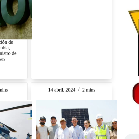
ción de
ombia,
nistro de
sas
mins
14 abril, 2024
2 mins