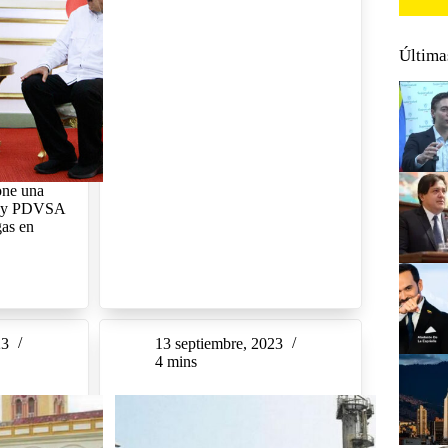
Última
one una
ol y PDVSA
gas en
23
13 septiembre, 2023
4 mins