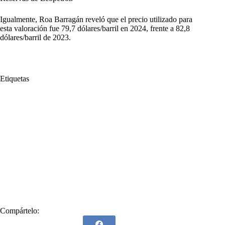
Igualmente, Roa Barragán reveló que el precio utilizado para
esta valoración fue 79,7 dólares/barril en 2024, frente a 82,8
dólares/barril de 2023.
Etiquetas
#
Alcanza
#
Años
#
Arrecife
#
Barriles de crudo
#
Cusiana
#
Ecopetrol
#
Floreña
#
Gibraltar
#
Grupo Ecopetrol
#
Guajira
#
Índice de Reposición de Reservas
#
IRR
#
MBPE
#
millones
#
Pauto
#
Permian
#
petróleo
#
Piedemonte Llanero Campos
#
Plan de ejecución
#
Presidente de la compañía
#
Probadas
#
Reservas
#
Ricardo Roa Barragán
#
upiagua
Compártelo: