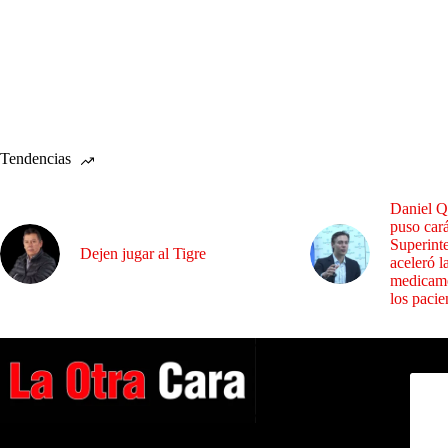
Tendencias
Daniel Q
puso cará
Superint
Dejen jugar al Tigre
aceleró l
medicame
los pacie
Dirig