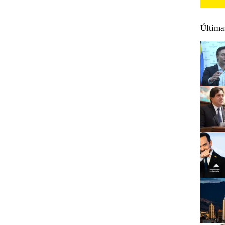
Última