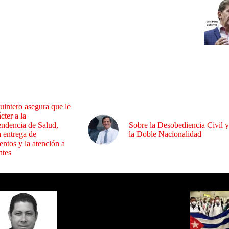
uintero asegura que le
cter a la
endencia de Salud,
Sobre la Desobediencia Civil y
a entrega de
la Doble Nacionalidad
ntos y la atención a
ntes
ida por Sixto Alfredo Pinto
Los Más C