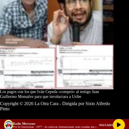
Los pagos con los que Iván Cepeda «compró» al testigo Juan
Guillermo Monsalve para que involucrara a Uribe
Copyright © 2026 La Otra Cara - Dirigida por Sixto Alfredo
Pinto
Radio Mercosur
PAUSADO
Pra Se Emocionar - 1977 - As músicas internacionais mais tocadas nas rádios do Brasil
Términos y Condiciones
Política de Privacidad