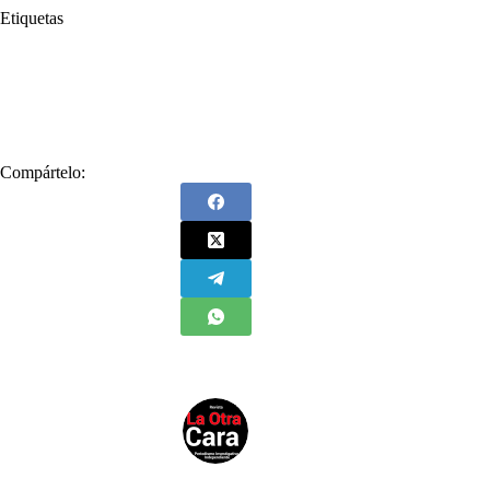
Etiquetas
#
Andrés Calle
#
Andrés Idárraga
#
Gustavo Petro
#
Iván Name
#
Olmedo López
#
Sandra Ortiz
#
Sneyder Pinilla
Compártelo: