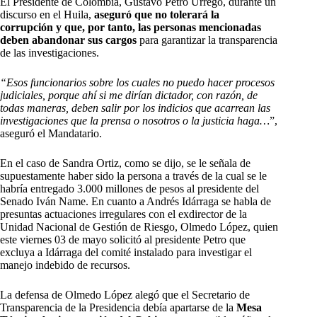
El Presidente de Colombia, Gustavo Petro Urrego, durante un
discurso en el Huila,
aseguró que no tolerará la
corrupción
y que, por tanto, las personas mencionadas
deben abandonar sus cargos
para garantizar la transparencia
de las investigaciones.
“Esos funcionarios sobre los cuales no puedo hacer procesos
judiciales, porque ahí si me dirían dictador, con razón, de
todas maneras, deben salir por los indicios que acarrean las
investigaciones que la prensa o nosotros o la justicia haga…
”,
aseguró el Mandatario.
En el caso de Sandra Ortiz, como se dijo, se le señala de
supuestamente haber sido la persona a través de la cual se le
habría entregado 3.000 millones de pesos al presidente del
Senado Iván Name. En cuanto a Andrés Idárraga se habla de
presuntas actuaciones irregulares con el exdirector de la
Unidad Nacional de Gestión de Riesgo, Olmedo López, quien
este viernes 03 de mayo solicitó al presidente Petro que
excluya a Idárraga del comité instalado para investigar el
manejo indebido de recursos.
La defensa de Olmedo López alegó que el Secretario de
Transparencia de la Presidencia debía apartarse de la
Mesa