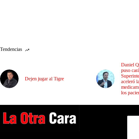
Tendencias
Daniel Q
puso cará
Superint
Dejen jugar al Tigre
aceleró l
medicame
los pacie
Dirig