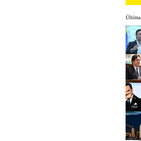
Última