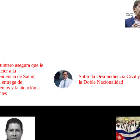
uintero asegura que le
cter a la
endencia de Salud,
Sobre la Desobediencia Civil y
a entrega de
la Doble Nacionalidad
ntos y la atención a
ntes
ida por Sixto Alfredo Pinto
Los Más C