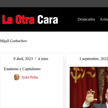
Saltar
al
contenido
Destacados
Actu
Mijaíl Gorbachov
9 abril, 2023
4 mins
1 septiembre, 202
Estatismo y Capitalismo
Ariel Peña