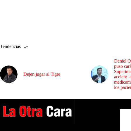
Tendencias
Daniel Q
puso cará
Superint
Dejen jugar al Tigre
aceleró l
medicame
los pacie
Dirig