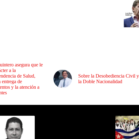
uintero asegura que le
cter a la
endencia de Salud,
Sobre la Desobediencia Civil y
a entrega de
la Doble Nacionalidad
ntos y la atención a
ntes
ida por Sixto Alfredo Pinto
Los Más C