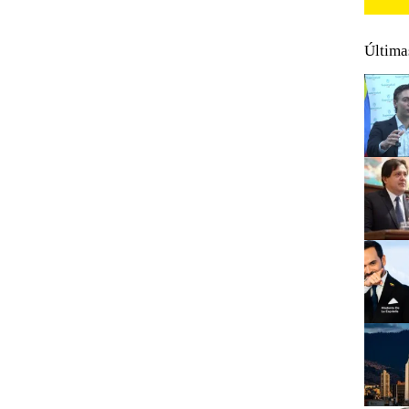
Última