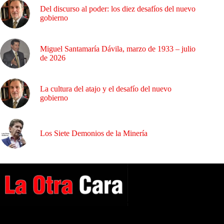
Del discurso al poder: los diez desafíos del nuevo
gobierno
Miguel Santamaría Dávila, marzo de 1933 – julio
de 2026
La cultura del atajo y el desafío del nuevo
gobierno
Los Siete Demonios de la Minería