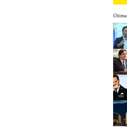
Última