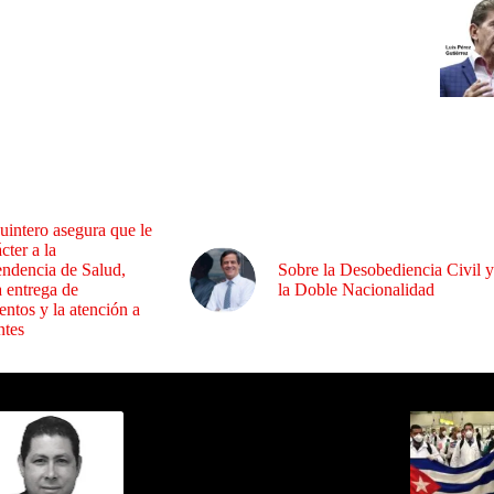
uintero asegura que le
cter a la
endencia de Salud,
Sobre la Desobediencia Civil y
a entrega de
la Doble Nacionalidad
ntos y la atención a
ntes
ida por Sixto Alfredo Pinto
Los Más C