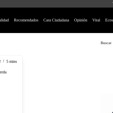
alidad
Recomendados
Cara Ciudadana
Opinión
Viral
Ecos
Buscar
2
5 mins
ierda