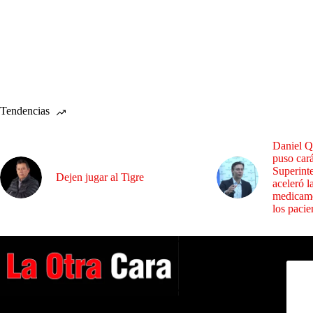
Tendencias
Daniel Q
puso cará
Superint
Dejen jugar al Tigre
aceleró l
medicame
los pacie
Dirig