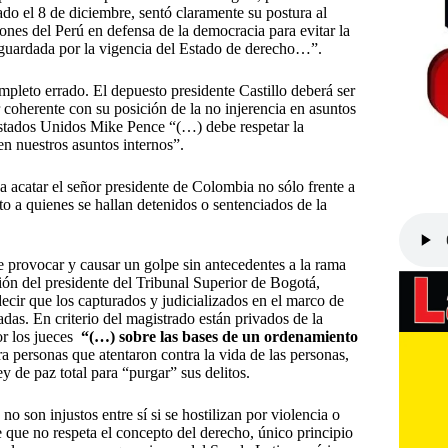
do el 8 de diciembre, sentó claramente su postura al
ones del Perú en defensa de la democracia para evitar la
esguardada por la vigencia del Estado de derecho…”.
mpleto errado. El depuesto presidente Castillo deberá ser
r coherente con su posición de la no injerencia en asuntos
 Estados Unidos Mike Pence “(…) debe respetar la
en nuestros asuntos internos”.
a acatar el señor presidente de Colombia no sólo frente a
cto a quienes se hallan detenidos o sentenciados de la
 provocar y causar un golpe sin antecedentes a la rama
ión del presidente del Tribunal Superior de Bogotá,
cir que los capturados y judicializados en el marco de
das. En criterio del magistrado están privados de la
r los jueces
“(…) sobre las bases de un ordenamiento
 personas que atentaron contra la vida de las personas,
ey de paz total para “purgar” sus delitos.
 son injustos entre sí si se hostilizan por violencia o
e que no respeta el concepto del derecho, único principio