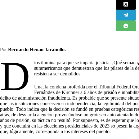
Por
Bernardo Henao Jaramillo.
D
ios ilumina para que se imparta justicia. ¡Qué semana
suramericanos que demuestran que los pilares de la d
resisten a ser demolidos.
Una, la condena proferida por el Tribunal Federal Ora
Fernández de Kirchner a 6 años de prisión e inhabilita
delito de administración fraudulenta. Es probable que se presente situac
que las instituciones conserven su independencia, la legitimidad del pod
pueblo. Todo indica que la decisión se fundó en pruebas categóricas res
atrás, de desviar la atención provocándose un grotesco auto atentado des
años de prisión, su táctica no resultó. Por supuesto, es de esperar que l
y que concluirá en las elecciones presidenciales de 2023 so pesen la a
que, lógicamente, corresponda a los intereses del pueblo.