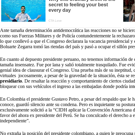
Ante tamaña determinación antidemocrática las reacciones no se hicieron
como sus Fuerzas Militares y de Policía contundentemente la rechazaron.
lo que conllevó a que el Congreso declarara la vacancia presidencial y e
Boluarte Zegarra tomó las riendas del país y pasó a ocupar el sillón pre
En cuanto al depuesto presidente peruano, no tenemos información de
tamaña insensatez. Fue por lana y salió totalmente trasquilado. Fue evi
genial idea de clausurar el Congreso. Una prueba más de su ineptitud, 
virtuales jocosamente, a pesar de la gravedad de la situación, ésta se r
presidiario
. De resaltar la reacción y comportamiento de ciertos ciud
bloquear con sus vehículos el ingreso a las embajadas donde podría inte
En Colombia el presidente Gustavo Petro, a pesar del respaldo que le 
conoce, guardó silencio ante su condena. Pero es inquietante su postura
exclusivamente solicitó a la “CIDH aplicar la Convención Americana 
favor del ahora ex presidente del Perú. Se ha conculcado el derecho a el
independiente”.
No extraña la posición del presidente colombiano, a quien le preocupa 