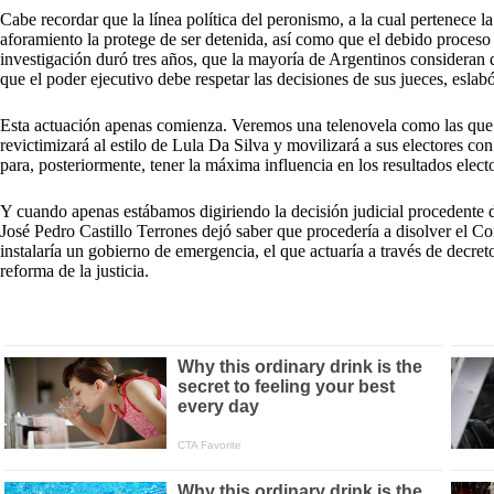
Cabe recordar que la línea política del peronismo, a la cual pertenece l
aforamiento la protege de ser detenida, así como que el debido proceso l
investigación duró tres años, que la mayoría de Argentinos consideran 
que el poder ejecutivo debe respetar las decisiones de sus jueces, esl
Esta actuación apenas comienza. Veremos una telenovela como las que e
revictimizará al estilo de Lula Da Silva y movilizará a sus electores con
para, posteriormente, tener la máxima influencia en los resultados electo
Y cuando apenas estábamos digiriendo la decisión judicial procedente de
José Pedro Castillo Terrones dejó saber que procedería a disolver el C
instalaría un gobierno de emergencia, el que actuaría a través de decre
reforma de la justicia.