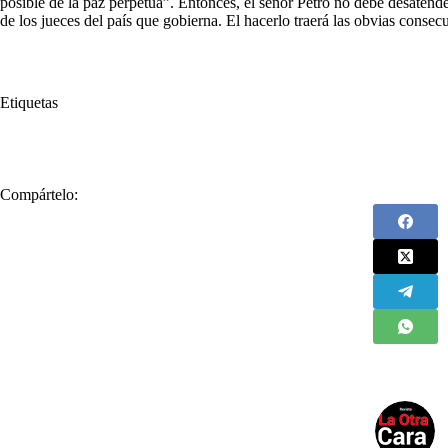
posible de la paz perpetua”. Entonces, el señor Petro no debe desaten
de los jueces del país que gobierna. El hacerlo traerá las obvias consec
Etiquetas
#
Argentina
#
izquierda
#
Justicia
#
Pedro Castillo
#
Perú
Compártelo: