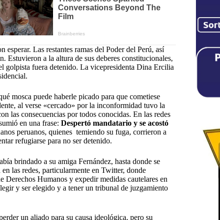
 esperar. Las restantes ramas del Poder del Perú, así
 Estuvieron a la altura de sus deberes constitucionales,
l golpista fuera detenido. La vicepresidenta Dina Ercilia
sidencial.
 qué mosca puede haberle picado para que cometiese
dente, al verse «cercado» por la inconformidad tuvo la
con las consecuencias por todos conocidas. En las redes
esumió en una frase:
Despertó mandatario y se acostó
adanos peruanos, quienes temiendo su fuga, corrieron a
ntar refugiarse para no ser detenido.
había brindado a su amiga Fernández, hasta donde se
 en las redes, particularmente en Twitter, donde
de Derechos Humanos y expedir medidas cautelares en
egir y ser elegido y a tener un tribunal de juzgamiento
perder un aliado para su causa ideológica, pero su