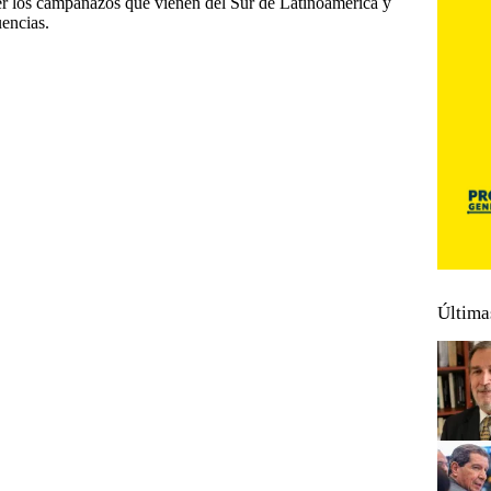
der los campanazos que vienen del Sur de Latinoamérica y
uencias.
Última