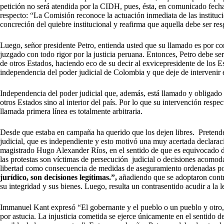
petición no será atendida por la CIDH, pues, ésta, en comunicado fecha
respecto: “La Comisión reconoce la actuación inmediata de las instituci
concreción del quiebre institucional y reafirma que aquella debe ser r
Luego, señor presidente Petro, entienda usted que su llamado es por co
juzgado con todo rigor por la justicia peruana. Entonces, Petro debe se
de otros Estados, haciendo eco de su decir al exvicepresidente de los
independencia del poder judicial de Colombia y que deje de intervenir 
Independencia del poder judicial que, además, está llamado y obligado 
otros Estados sino al interior del país. Por lo que su intervención respe
llamada primera línea es totalmente arbitraria.
Desde que estaba en campaña ha querido que los dejen libres. Pretende
judicial, que es independiente y esto motivó una muy acertada declarac
magistrado Hugo Alexander Ríos, en el sentido de que es equivocado de
las protestas son víctimas de persecución judicial o decisiones acomoda
libertad como consecuencia de medidas de aseguramiento ordenadas po
jurídico, son decisiones legítimas.”,
añadiendo que se adoptaron contra
su integridad y sus bienes. Luego, resulta un contrasentido acudir a la l
Immanuel Kant expresó “El gobernante y el pueblo o un pueblo y otro, no
por astucia. La injusticia cometida se ejerce únicamente en el sentido d