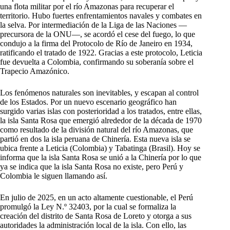
una flota militar por el río Amazonas para recuperar el
territorio. Hubo fuertes enfrentamientos navales y combates en
la selva. Por intermediación de la Liga de las Naciones —
precursora de la ONU—, se acordó el cese del fuego, lo que
condujo a la firma del Protocolo de Río de Janeiro en 1934,
ratificando el tratado de 1922. Gracias a este protocolo, Leticia
fue devuelta a Colombia, confirmando su soberanía sobre el
Trapecio Amazónico.
Los fenómenos naturales son inevitables, y escapan al control
de los Estados. Por un nuevo escenario geográfico han
surgido varias islas con posterioridad a los tratados, entre ellas,
la isla Santa Rosa que emergió alrededor de la década de 1970
como resultado de la división natural del río Amazonas, que
partió en dos la isla peruana de Chinería. Esta nueva isla se
ubica frente a Leticia (Colombia) y Tabatinga (Brasil). Hoy se
informa que la isla Santa Rosa se unió a la Chinería por lo que
ya se indica que la isla Santa Rosa no existe, pero Perú y
Colombia le siguen llamando así.
En julio de 2025, en un acto altamente cuestionable, el Perú
promulgó la Ley N.º 32403, por la cual se formaliza la
creación del distrito de Santa Rosa de Loreto y otorga a sus
autoridades la administración local de la isla. Con ello, las