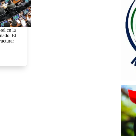
al en la
nado. El
ructurar