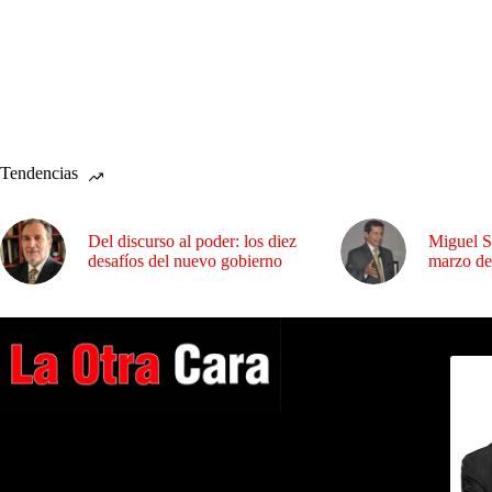
Tendencias
Del discurso al poder: los diez
Miguel S
desafíos del nuevo gobierno
marzo de
Dirig
A NUESTROS LECTORES…