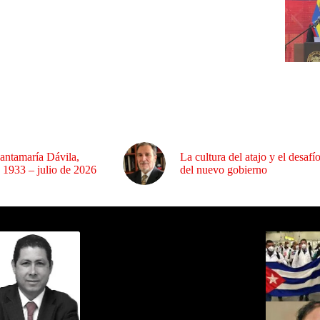
antamaría Dávila,
La cultura del atajo y el desafí
 1933 – julio de 2026
del nuevo gobierno
ida por Sixto Alfredo Pinto
Los Más C