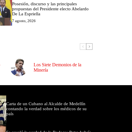
Posesión, discurso y las principales
propuestas del Presidente electo Abelardo
De La Espriella
7 agosto, 2026
o
Los Siete Demonios de la
Minería
omentados
Carta de un Cubano al Alcalde de Medellín
contando la verdad sobre los médicos de su
país