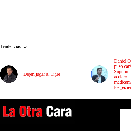
Tendencias
Daniel Q
puso cará
Superint
Dejen jugar al Tigre
aceleró l
medicame
los pacie
Dirig