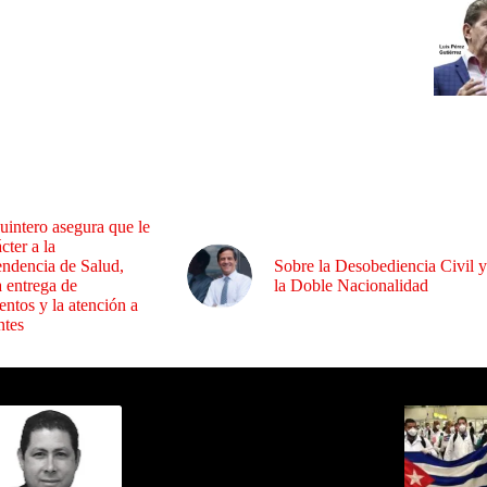
uintero asegura que le
cter a la
endencia de Salud,
Sobre la Desobediencia Civil y
a entrega de
la Doble Nacionalidad
ntos y la atención a
ntes
ida por Sixto Alfredo Pinto
Los Más C