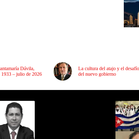
antamaría Dávila,
La cultura del atajo y el desafí
 1933 – julio de 2026
del nuevo gobierno
ida por Sixto Alfredo Pinto
Los Más C