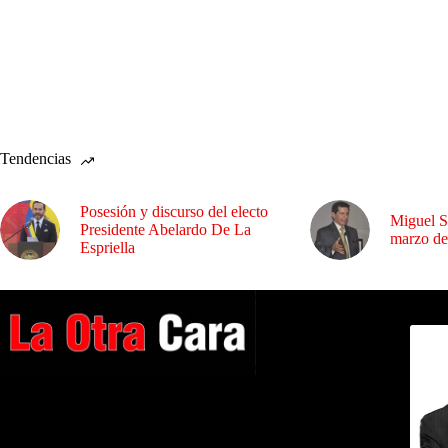
Tendencias
Posesión y discurso del electo
Miguel S
Presidente Abelardo De La
marzo de
Espriella
Dirig
A NUESTROS LECTORES…