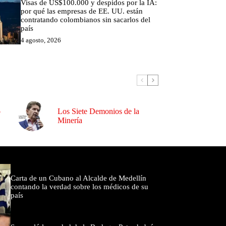
Visas de US$100.000 y despidos por la IA:
por qué las empresas de EE. UU. están
contratando colombianos sin sacarlos del
país
4 agosto, 2026
o
Los Siete Demonios de la
Minería
omentados
Carta de un Cubano al Alcalde de Medellín
contando la verdad sobre los médicos de su
país