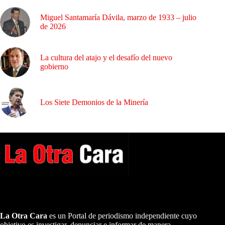
Miguel Santamaría Dávila, marzo de 1933 – julio
de 2026
La cultura del atajo y el desafío del nuevo
gobierno
Los Siete Demonios de la Minería
A NUESTROS LECTORES…
La Otra Cara
es un Portal de periodismo independiente cuyo
objetivo es investigar, denunciar e informar de manera