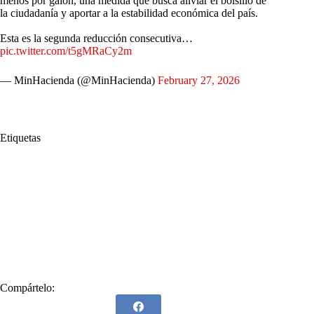
menos por galón, una medida que busca aliviar el bolsillo de
la ciudadanía y aportar a la estabilidad económica del país.
Esta es la segunda reducción consecutiva…
pic.twitter.com/t5gMRaCy2m
— MinHacienda (@MinHacienda)
February 27, 2026
Etiquetas
#
Baja
#
Comisión de Regulación de Energía y Gas
#
CREG
#
FEPC
#
Fondo de Estabilización de Precio de Combustibles
#
Gasolina
#
Gobierno
#
Gustavo Petro
#
Gustavo Petro Urrego
#
Marzo
#
MinHacienda
#
Ministerio de Hacienda
#
Precio
#
Precio internacional
Compártelo: