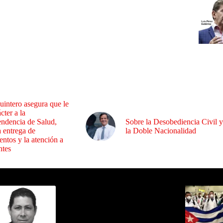
uintero asegura que le
cter a la
endencia de Salud,
Sobre la Desobediencia Civil y
a entrega de
la Doble Nacionalidad
ntos y la atención a
ntes
ida por Sixto Alfredo Pinto
Los Más C