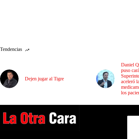
Tendencias
Daniel Q
puso cará
Superint
Dejen jugar al Tigre
aceleró l
medicame
los pacie
Dirig