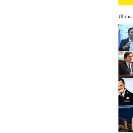
Última