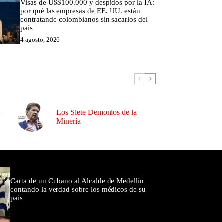
Visas de US$100.000 y despidos por la IA:
por qué las empresas de EE. UU. están
contratando colombianos sin sacarlos del
país
4 agosto, 2026
o
Los Siete Demonios de la
Minería
omentados
Carta de un Cubano al Alcalde de Medellín
contando la verdad sobre los médicos de su
país