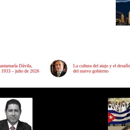
antamaría Dávila,
La cultura del atajo y el desafí
 1933 – julio de 2026
del nuevo gobierno
ida por Sixto Alfredo Pinto
Los Más C