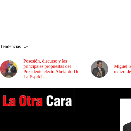
Tendencias
Posesión, discurso y las
principales propuestas del
Miguel S
Presidente electo Abelardo De
marzo de
La Espriella
Dirig
A NUESTROS LECTORES…