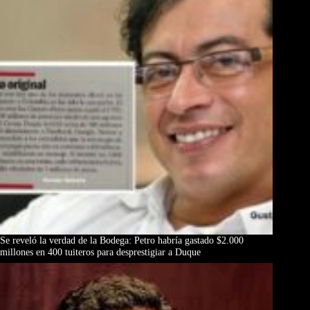
Se reveló la verdad de la Bodega: Petro habría gastado $2.000
millones en 400 tuiteros para desprestigiar a Duque