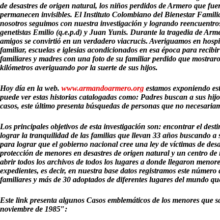
de desastres de origen natural, los niños perdidos de Armero que fu
permanecen invisibles. El Instituto Colombiano del Bienestar Famili
nosotros seguimos con nuestra investigación y logrando reencuentro
genetistas Emilio (q.e.p.d) y Juan Yunis. Durante la tragedia de Arme
amigos se convirtió en un verdadero viacrucis. Averiguamos en hospit
familiar, escuelas e iglesias acondicionados en esa época para recibir a
familiares y madres con una foto de su familiar perdido que mostra
kilómetros averiguando por la suerte de sus hijos.
Hoy día en la web.
www.armandoarmero.org
estamos exponiendo esto
puede ver estas historias catalogadas como: Padres buscan a sus hijo
casos, este último presenta búsquedas de personas que no necesaria
Los principales objetivos de esta investigación son: encontrar el desti
lograr la tranquilidad de las familias que llevan 33 años buscando a 
para lograr que el gobierno nacional cree una ley de víctimas de desa
protección de menores en desastres de origen natural y un centro de
abrir todos los archivos de todos los lugares a donde
llegaron menore
expedientes, es decir, en nuestra base datos registramos este númer
familiares y más de 30 adoptados de diferentes lugares del mundo qu
Este link presenta algunos Casos emblemáticos de los menores que sal
noviembre de 1985″: