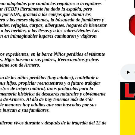
eron adoptados por conductos regulares o irregulares
ar (ICBF) literalmente ha dado la espalda, pero
s por ADN, gracias a los cotejos que donan los
ro y los meses siguientes, la búsqueda de familiares y
ales, refugios, carpas, albergues, hogares de bienestar
 los heridos, a los ilesos y a los sobrevivientes Los
ron en inimaginables lugares caminaron y viajaron
s expedientes, en la barra Niños perdidos el visitante
s, Hijos buscan a sus padres, Reencuentros y otros
mente son de Armero.
no de los niños perdidos (hoy adultos), contribuir a
sus hijos, propiciar reencuentros y a futuro trabajar
stres de origen natural, unos protocolos para la
 memoria histórica de desastres naturales y obviamente
s de Armero.
Al día de hoy tenemos más de 450
o de menores hoy adultos que son buscados por sus
e buscan a sus familiares.
ieron vivos durante y después de la tragedia del 13 de