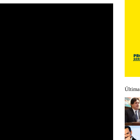
Última