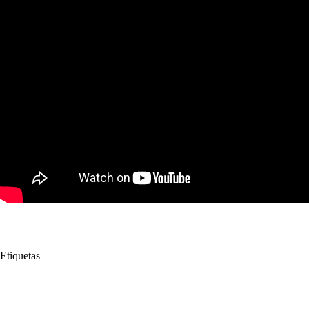
Etiquetas
#
avalancha
#
Tolima