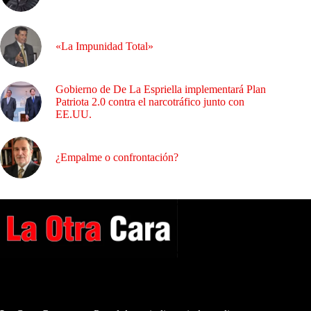
«La Impunidad Total»
Gobierno de De La Espriella implementará Plan
Patriota 2.0 contra el narcotráfico junto con
EE.UU.
¿Empalme o confrontación?
A NUESTROS LECTORES…